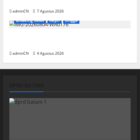
Ilegal
adminCN
7 Agustus 2026
Breaking News
Kepri
Lingga
Penggerebekan Tambang Timah di Pekajang,
Ditemukan Senapan dan Airsoft Gun
adminCN
4 Agustus 2026
DPRD BATAM