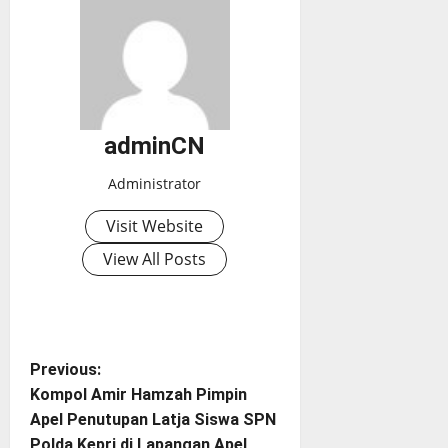
adminCN
Administrator
Visit Website
View All Posts
P
Previous:
Kompol Amir Hamzah Pimpin
o
Apel Penutupan Latja Siswa SPN
Polda Kepri di Lapangan Apel