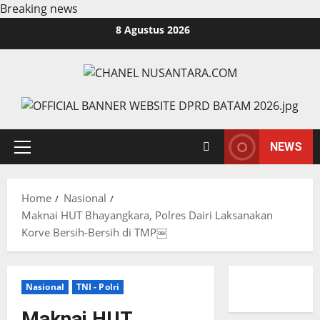
Breaking news
Skip
8 Agustus 2026
to
content
NEWS
Primary
Menu
Home
Nasional
Maknai HUT Bhayangkara, Polres Dairi Laksanakan
Korve Bersih-Bersih di TMP￼
Nasional
TNI - Polri
Maknai HUT