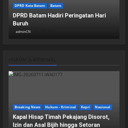
DPRD Kota Batam
Batam
DPRD Batam Hadiri Peringatan Hari
Buruh
adminCN
2 Mei 2026
HUKUM & KRIMINAL
DPRD Kota Batam
Batam
Breaking News
Fraksi-fraksi di DPRD Kota Batam
Laporkan Hasil Reses dalam Rapat
Paripurna
Breaking News
Hukum - Kriminal
Kepri
Nasional
adminCN
29 April 2026
Kapal Hisap Timah Pekajang Disorot,
Izin dan Asal Bijih hingga Setoran