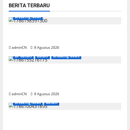
BERITA TERBARU
Breaking News
Bukan Sekadar NPSN, Dugaan Kekerasan Anak
di Playgroup Djuwita Diminta Diusut Tuntas
adminCN
8 Agustus 2026
BP Batam
Batam
Breaking News
Terima Kunjungan Yayasan Anak Indonesia,
Ariastuty: Literasi Membangun SDM yang
Unggul
adminCN
8 Agustus 2026
Breaking News
Batam
Keberadaan Gudang BBM PT RSE
Dipertanyakan Warga, Diduga Ada Aktivitas