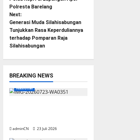
s
Polresta Barelang
t
Next:
Generasi Muda Silahisabungan
n
Tunjukkan Rasa Keperduliannya
terhadap Pomparan Raja
a
Silahisabungan
v
i
BREAKING NEWS
g
Breaking News
Lingga
Nasional
a
Aktivitas Kapal Hisap Timah di
t
Pekajang, Tanggapan Kepala
i
UPP KSOP Dabo Singkep Nihil
adminCN
23 Juli 2026
o