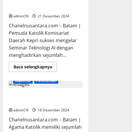
Kebangsaan
Masa Depan dengan Teknologi
Canggih
adminCN
21 Desember 2024
Chanelnusantara.com – Batam |
Pemuda Katolik Komisariat
Daerah Kepri sukses mengelar
Seminar Teknologi AI dengan
menghadirkan sejumlah...
Read
Baca selengkapnya
more
Breaking News
Edukasi
about
Pemuda
Nasional
Pendidikan
Katolik
Komda
Kepri
Gelar
Doa Angelus, Kapan
Seminar
Dikumandangkan Umat Katolik ?
AI,
Membangun
adminCN
18 Desember 2024
Masa
Depan
Chanelnusantara.com – Batam |
dengan
Teknologi
Agama Katolik memiliki sejumlah
Canggih