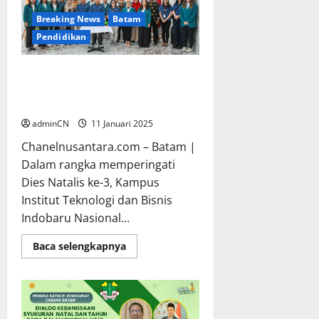
Hukum
Breaking News
Batam
Pendidikan
Dies Natalis ke- 3, IIBN Gelar
Bakti Sosial Donor Darah dan
Paket Sembako
adminCN
11 Januari 2025
Chanelnusantara.com – Batam |
Dalam rangka memperingati
Dies Natalis ke-3, Kampus
Institut Teknologi dan Bisnis
Indobaru Nasional...
Read
Baca selengkapnya
more
about
Dies
Natalis
ke-
3,
IIBN