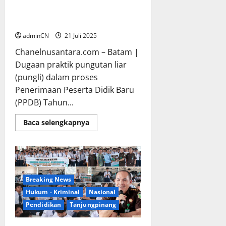
Siswa Baru di SMKN 5 Batam
Ada Melalui Jalur Belakang
adminCN
21 Juli 2025
Chanelnusantara.com – Batam |
Dugaan praktik pungutan liar
(pungli) dalam proses
Penerimaan Peserta Didik Baru
(PPDB) Tahun...
Read
Baca selengkapnya
more
about
Beredar
Informasi,
Penerimaan
Siswa
Baru
di
Breaking News
SMKN
Hukum - Kriminal
Nasional
5
Batam
Pendidikan
Tanjungpinang
Ada
Melalui
Jalur