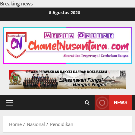
Breaking news
Skip
6 Agustus 2026
to
content
NEWS
Primary
Menu
Home
Nasional
Pendidikan