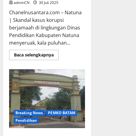
adminCN
30 Juli 2025
Chanelnusantara.com – Natuna
| Skandal kasus korupsi
berjamaah di lingkungan Dinas
Pendidikan Kabupaten Natuna
menyeruak, kala puluhan...
Read
Baca selengkapnya
more
about
Dugaan
Pungli
Kantin
Sekolah
di
Natuna,
Uang
Sewa
Tak
Pernah
Masuk
Breaking News
PEMKO BATAM
Kas
Daerah
Pendidikan
Beredar Informasi, Penerimaan