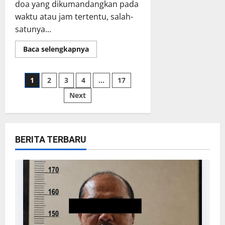
doa yang dikumandangkan pada
waktu atau jam tertentu, salah-
satunya...
Read
Baca selengkapnya
more
about
Doa
Angelus,
Paginasi
1
2
3
4
…
17
Kapan
Dikumandangkan
Next
Umat
pos
Katolik
?
BERITA TERBARU