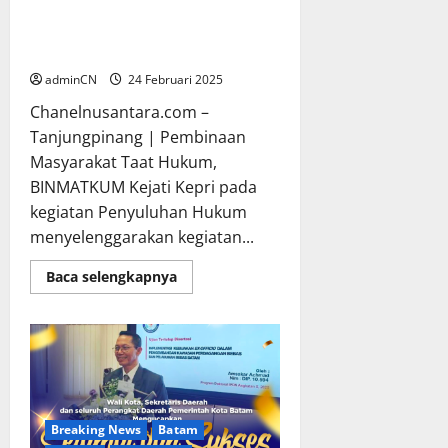
Belakang
Jaksa Masuk Sekolah,
Pengenalan dan Pemahaman
Pengetahuan Hukum Sejak Dini
adminCN
24 Februari 2025
Chanelnusantara.com –
Tanjungpinang | Pembinaan
Masyarakat Taat Hukum,
BINMATKUM Kejati Kepri pada
kegiatan Penyuluhan Hukum
menyelenggarakan kegiatan...
Read
Baca selengkapnya
more
about
Jaksa
Masuk
Sekolah,
Pengenalan
dan
Pemahaman
Pengetahuan
Hukum
Sejak
Breaking News
Batam
Dini