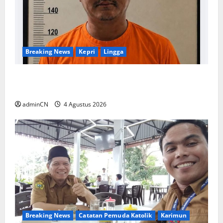
Breaking News
Kepri
Lingga
Penggerebekan Tambang Timah di Pekajang,
Ditemukan Senapan dan Airsoft Gun
adminCN
4 Agustus 2026
Breaking News
Catatan Pemuda Katolik
Karimun