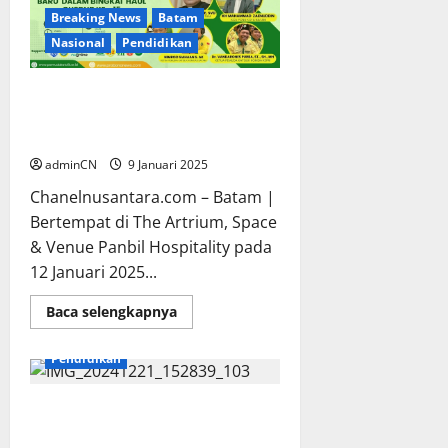
Gelar
Breaking News
Batam
Bakti
Sosial
Nasional
Pendidikan
Donor
Darah
dan
Paket
Pemuda Katolik Komcab Batam
Sembako
akan Menggelar Dialog
Kebangsaan
adminCN
9 Januari 2025
Chanelnusantara.com – Batam |
Bertempat di The Artrium, Space
& Venue Panbil Hospitality pada
12 Januari 2025...
Read
Baca selengkapnya
more
Breaking News
Nasional
about
Pemuda
Pendidikan
Katolik
Komcab
Batam
akan
Pemuda Katolik Komda Kepri
Menggelar
Gelar Seminar AI, Membangun
Dialog