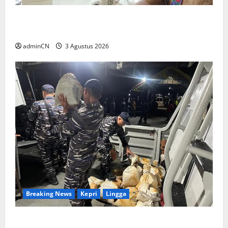
Membangun Relasi, Dibalik Secangkir Kopi
Muncul Ide dan Gagasan yang Cemerlang
adminCN
3 Agustus 2026
Breaking News
Kepri
Lingga
TNI AL Tangkap Penambang Timah Ilegal di