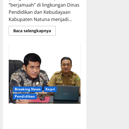
“berjamaah” di lingkungan Dinas
Pendidikan dan Kebudayaan
Kabupaten Natuna menjadi...
Read
Baca selengkapnya
more
about
Dunia
Pendidikan
Natuna
Tercoreng,
Kepala
Sekolah
Diduga
Terlibat
Pungli
Breaking News
Kepri
Pendidikan
Dugaan Pungli Kantin Sekolah di
Natuna, Uang Sewa Tak Pernah
Masuk Kas Daerah