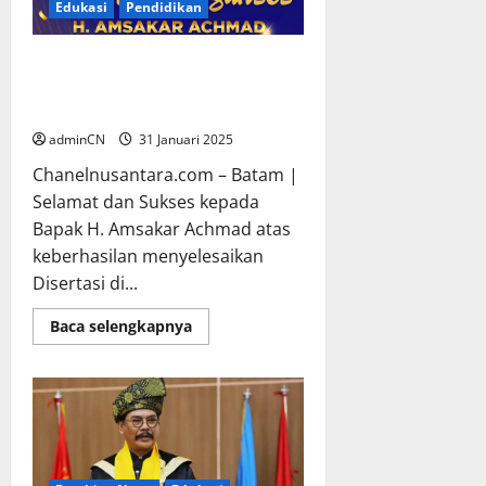
Edukasi
Pendidikan
Selamat Kepada Amsakar
Achmad Wakil Walikota Kota
Batam
adminCN
31 Januari 2025
Chanelnusantara.com – Batam |
Selamat dan Sukses kepada
Bapak H. Amsakar Achmad atas
keberhasilan menyelesaikan
Disertasi di...
Read
Baca selengkapnya
more
about
Selamat
Kepada
Amsakar
Achmad
Wakil
Walikota
Kota
Batam