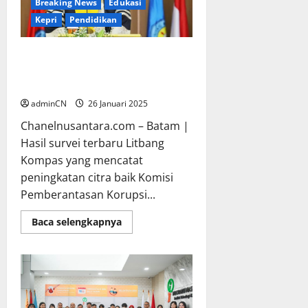
Breaking News
Edukasi
Kepri
Pendidikan
Transparansi Lembaga Survei
dalam Penilaian Citra Penegak
Hukum
adminCN
26 Januari 2025
Chanelnusantara.com – Batam |
Hasil survei terbaru Litbang
Kompas yang mencatat
peningkatan citra baik Komisi
Pemberantasan Korupsi...
Read
Baca selengkapnya
more
about
Transparansi
Lembaga
Survei
dalam
Penilaian
Citra
Penegak