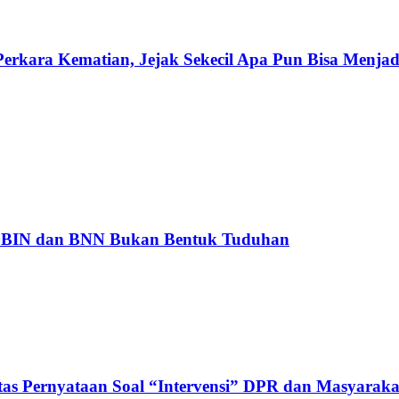
rkara Kematian, Jejak Sekecil Apa Pun Bisa Menjad
ja BIN dan BNN Bukan Bentuk Tuduhan
tas Pernyataan Soal “Intervensi” DPR dan Masyaraka