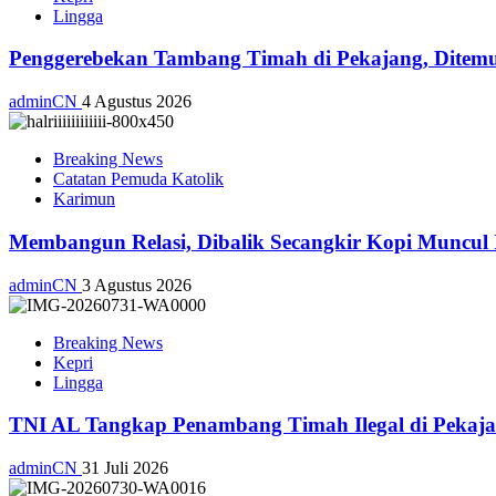
Lingga
Penggerebekan Tambang Timah di Pekajang, Ditemu
adminCN
4 Agustus 2026
Breaking News
Catatan Pemuda Katolik
Karimun
Membangun Relasi, Dibalik Secangkir Kopi Muncul
adminCN
3 Agustus 2026
Breaking News
Kepri
Lingga
TNI AL Tangkap Penambang Timah Ilegal di Pekajan
adminCN
31 Juli 2026