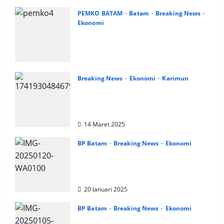
PEMKO BATAM
Batam
Breaking News
Ekonomi
Urai Kepadatan Lalu Lintas, Pemko
Batam Realisasikan Pelebaran
Jalan Tengku Sulung
22 Mei 2026
Breaking News
Ekonomi
Karimun
Dinas KUMP dan ESDM Kabupaten
Karimun Terus Monitoring
Distribusi Minyakita
14 Maret 2025
BP Batam
Breaking News
Ekonomi
Kemajuan Batam Sukses
Dongkrak Jumlah Kunjungan
Wisatawan Mancanegara
20 Januari 2025
BP Batam
Breaking News
Ekonomi
BP Batam dan Pemko Batam