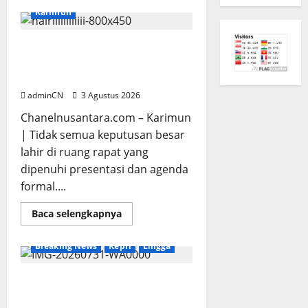
Penggerebekan
Karimun
Tambang
Timah
di
Pekajang,
Membangun Relasi, Dibalik
Ditemukan
Secangkir Kopi Muncul Ide dan
Senapan
dan
Gagasan yang Cemerlang
Airsoft
Gun
adminCN
3 Agustus 2026
Chanelnusantara.com – Karimun
| Tidak semua keputusan besar
lahir di ruang rapat yang
dipenuhi presentasi dan agenda
formal....
Read
Baca selengkapnya
more
about
Membangun
Breaking News
Kepri
Lingga
Relasi,
Dibalik
Secangkir
Kopi
TNI AL Tangkap Penambang
Muncul
Timah Ilegal di Pekajang,
Ide