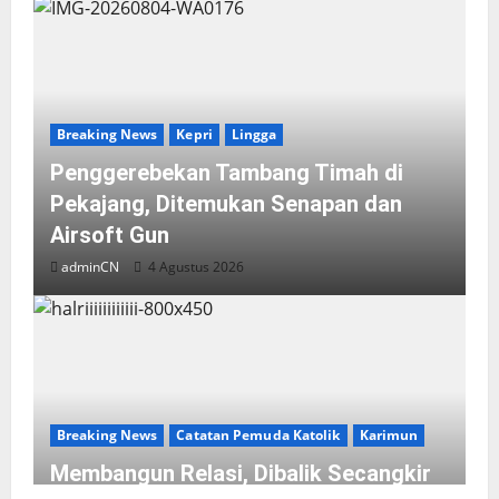
Breaking News
Kepri
Lingga
Penggerebekan Tambang Timah di
Pekajang, Ditemukan Senapan dan
Airsoft Gun
adminCN
4 Agustus 2026
Breaking News
Catatan Pemuda Katolik
Karimun
Membangun Relasi, Dibalik Secangkir