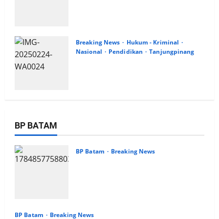
Siswa Baru di SMKN 5 Batam Ada
Melalui Jalur Belakang
21 Juli 2025
Breaking News
Hukum - Kriminal
Nasional
Pendidikan
Tanjungpinang
Jaksa Masuk Sekolah, Pengenalan
dan Pemahaman Pengetahuan
Hukum Sejak Dini
24 Februari 2025
BP BATAM
BP Batam
Breaking News
BP Batam melalui Batam Premier
FC Berkomitmen Membangun
Ekosistem Sepak Bola yang
Profesional
24 Juli 2026
BP Batam
Breaking News