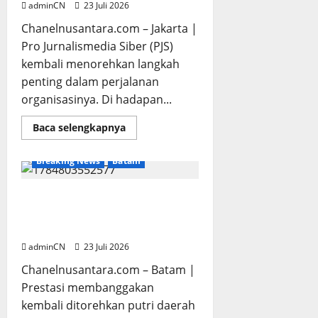
adminCN
23 Juli 2026
Chanelnusantara.com – Jakarta |
Pro Jurnalismedia Siber (PJS)
kembali menorehkan langkah
penting dalam perjalanan
organisasinya. Di hadapan...
Read
Baca selengkapnya
more
about
Lengkapi
Breaking News
Batam
Seluruh
Persyaratan,
PJS
Resmi
Membanggakan! Putri Prajurit
Ajukan
Kodim 0316/Batam Raih Prestasi
Calon
Konstituen
Gemilang di IPDN
Dewan
Pers
adminCN
23 Juli 2026
Chanelnusantara.com – Batam |
Prestasi membanggakan
kembali ditorehkan putri daerah