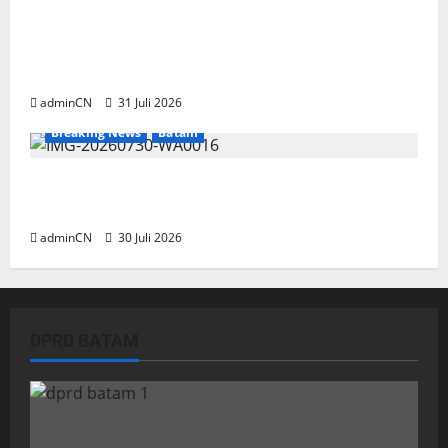
TNI AL Tangkap Penambang Timah Ilegal di
Pekajang, Pertanyaan Besar: Siapa Aktor
Besar di Baliknya?
adminCN
31 Juli 2026
Breaking News
Batam
Dapur SPPG Berdiri di Kawasan Lokalisasi
Sintai, Ada Apa dengan Pemilihan Lokasi?
adminCN
30 Juli 2026
DPRD BATAM