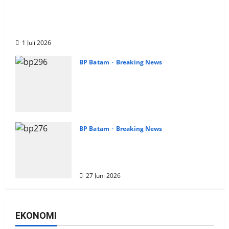
BP Batam menyambut baik kunjungan pengurus
Badan Perlindungan (BP) Lansia Indonesia Wilayah
Batam
1 Juli 2026
BP Batam
Breaking News
BP Batam Sambut Baik Ekspansi
Firmus Technologies, Perkuat
Posisi Batam sebagai Hub
Infrastruktur AI Regional
29 Juni 2026
BP Batam
Breaking News
BP Batam Evaluasi Struktur Biaya
Logistik, Pastikan Efisiensi dan
Daya Saing Tetap Terjaga
27 Juni 2026
EKONOMI