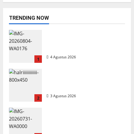
Kopi Muncul Ide dan Gagasan yang
Cemerlang
TRENDING NOW
adminCN
3 Agustus 2026
Penggerebekan Tambang Timah di
Pekajang, Ditemukan Senapan dan
Airsoft Gun
4 Agustus 2026
1
Breaking News
Kepri
Lingga
TNI AL Tangkap Penambang Timah
Membangun Relasi, Dibalik
Secangkir Kopi Muncul Ide dan
Ilegal di Pekajang, Pertanyaan Besar:
Gagasan yang Cemerlang
Siapa Aktor Besar di Baliknya?
3 Agustus 2026
2
adminCN
31 Juli 2026
TNI AL Tangkap Penambang Timah
Ilegal di Pekajang, Pertanyaan
Besar: Siapa Aktor Besar di
Baliknya?