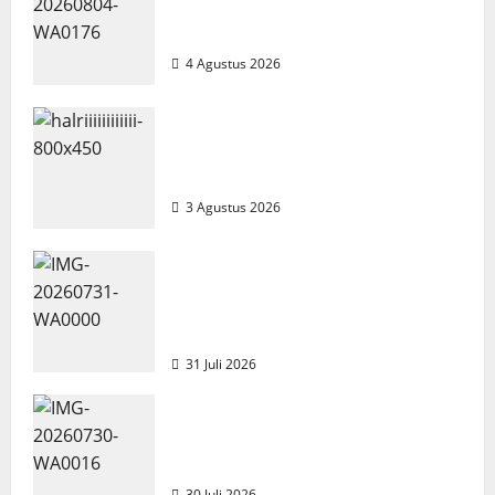
Pekajang, Ditemukan Senapan dan
Airsoft Gun
4 Agustus 2026
Membangun Relasi, Dibalik
Secangkir Kopi Muncul Ide dan
Gagasan yang Cemerlang
3 Agustus 2026
TNI AL Tangkap Penambang Timah
Ilegal di Pekajang, Pertanyaan
Besar: Siapa Aktor Besar di
Baliknya?
31 Juli 2026
Dapur SPPG Berdiri di Kawasan
Lokalisasi Sintai, Ada Apa dengan
Pemilihan Lokasi?
30 Juli 2026