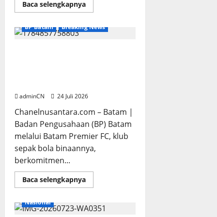
Read
Baca selengkapnya
more
about
Konten
BP Batam
Breaking News
Tanpa
Batas
Usia,
Aktivitas
BP Batam melalui Batam Premier
Luxor
FC Berkomitmen Membangun
Spa
Batam
Ekosistem Sepak Bola yang
Dipertanyakan
Profesional
adminCN
24 Juli 2026
Chanelnusantara.com – Batam |
Badan Pengusahaan (BP) Batam
melalui Batam Premier FC, klub
sepak bola binaannya,
berkomitmen...
Read
Baca selengkapnya
more
Breaking News
Lingga
about
BP
Nasional
Batam
melalui