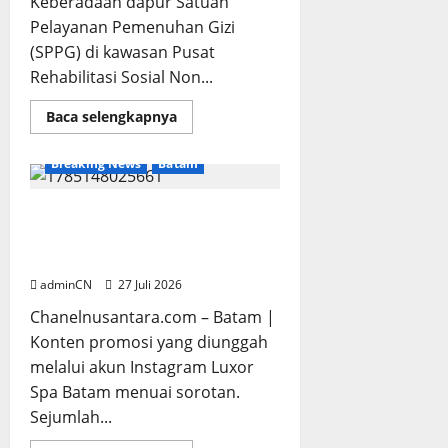
Keberadaan dapur Satuan
Baliknya?
Pelayanan Pemenuhan Gizi
(SPPG) di kawasan Pusat
Rehabilitasi Sosial Non...
Read
Baca selengkapnya
more
about
Dapur
Breaking News
Batam
SPPG
Berdiri
di
Kawasan
Konten Tanpa Batas Usia,
Lokalisasi
Aktivitas Luxor Spa Batam
Sintai,
Ada
Dipertanyakan
Apa
dengan
adminCN
27 Juli 2026
Pemilihan
Lokasi?
Chanelnusantara.com – Batam |
Konten promosi yang diunggah
melalui akun Instagram Luxor
Spa Batam menuai sorotan.
Sejumlah...