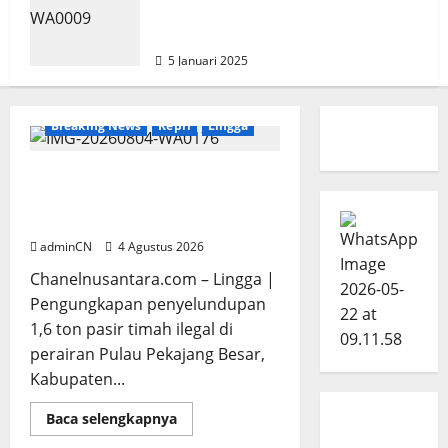
Tinjau Lokasi Pasar Sementara di
Kawasan Tanjung Banon
5 Januari 2025
Breaking News
Kepri
Lingga
Penggerebekan Tambang Timah
di Pekajang, Ditemukan Senapan
dan Airsoft Gun
adminCN
4 Agustus 2026
Chanelnusantara.com – Lingga |
Pengungkapan penyelundupan
1,6 ton pasir timah ilegal di
perairan Pulau Pekajang Besar,
Kabupaten...
Breaking News
Read
Baca selengkapnya
more
Catatan Pemuda Katolik
about