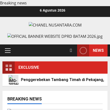
Breaking news
Skip
6 Agustus 2026
to
content
NEWS
Primary
Menu
EXCLUSIVE
Penggerebekan Tambang Timah di Pekajang, Di
BREAKING NEWS