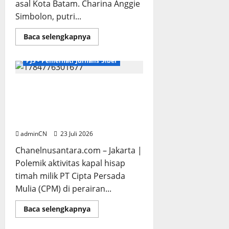
asal Kota Batam. Charina Anggie
Simbolon, putri...
Read
Baca selengkapnya
more
Breaking News
about
Membanggakan!
PJS - Pemerhati Jurnalis Siber
Putri
Prajurit
Kodim
0316/Batam
Klarifikasi Wakil Bupati Tak
Raih
Gugurkan Berita Awal PT CPM,
Prestasi
Gemilang
Publik Berhak Tahu Seluruh
di
Fakta
IPDN
adminCN
23 Juli 2026
Chanelnusantara.com – Jakarta |
Polemik aktivitas kapal hisap
timah milik PT Cipta Persada
Mulia (CPM) di perairan...
Read
Baca selengkapnya
more
about