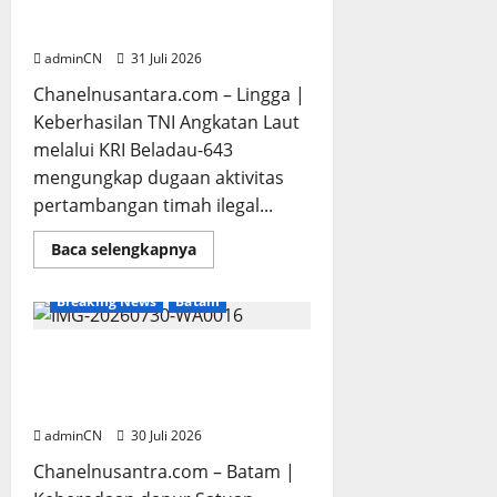
dan
Pertanyaan Besar: Siapa Aktor
Gagasan
Besar di Baliknya?
yang
Cemerlang
adminCN
31 Juli 2026
Chanelnusantara.com – Lingga |
Keberhasilan TNI Angkatan Laut
melalui KRI Beladau-643
mengungkap dugaan aktivitas
pertambangan timah ilegal...
Read
Baca selengkapnya
more
about
TNI
Breaking News
Batam
AL
Tangkap
Penambang
Timah
Dapur SPPG Berdiri di Kawasan
Ilegal
Lokalisasi Sintai, Ada Apa
di
Pekajang,
dengan Pemilihan Lokasi?
Pertanyaan
Besar:
adminCN
30 Juli 2026
Siapa
Aktor
Chanelnusantra.com – Batam |
Besar
di