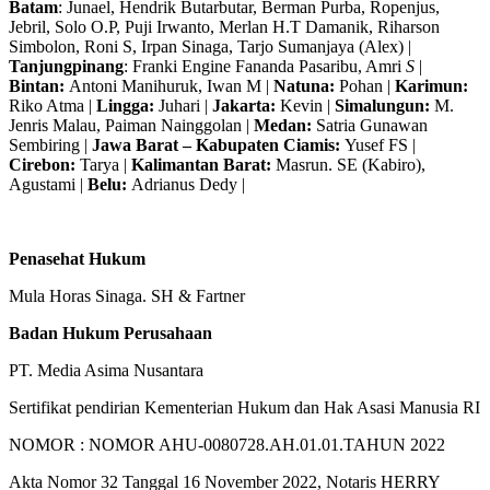
Batam
: Junael, Hendrik Butarbutar, Berman Purba, Ropenjus,
Jebril, Solo O.P, Puji Irwanto, Merlan H.T Damanik, Riharson
Simbolon, Roni S, Irpan Sinaga, Tarjo Sumanjaya (Alex) |
Tanjungpinang
: Franki Engine Fananda Pasaribu, Amri
S
|
Bintan:
Antoni Manihuruk, Iwan M |
Natuna:
Pohan |
Karimun:
Riko Atma |
Lingga:
Juhari |
Jakarta:
Kevin |
Simalungun:
M.
Jenris Malau, Paiman Nainggolan |
Medan:
Satria Gunawan
Sembiring |
Jawa Barat – Kabupaten Ciamis:
Yusef FS |
Cirebon:
Tarya |
Kalimantan Barat:
Masrun. SE (Kabiro),
Agustami |
Belu:
Adrianus Dedy |
Penasehat Hukum
Mula Horas Sinaga. SH & Fartner
Badan Hukum Perusahaan
PT. Media Asima Nusantara
Sertifikat pendirian Kementerian Hukum dan Hak Asasi Manusia RI
NOMOR : NOMOR AHU-0080728.AH.01.01.TAHUN 2022
Akta Nomor 32 Tanggal 16 November 2022, Notaris HERRY