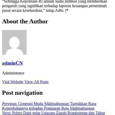
“Sehingga Kepolisian RI adalah suatu institusi yang memberikan
pengaruh yang signifikan terhadap laporan keuangan pemerintah
pusat secara keseluruhan,” tutup Adhi.
|*
About the Author
adminCN
Administrator
Visit Website
View All Posts
Post navigation
Previous:
Generasi Muda Silahisabungan Tunjukkan Rasa
Keperduliannya terhadap Pomparan Raja Silahisabungan
Next:
Polres Dairi gelar Upacara Ziarah Rombongan dan Tabur