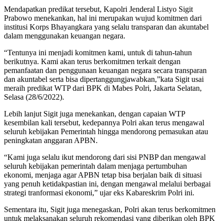
Mendapatkan predikat tersebut, Kapolri Jenderal Listyo Sigit
Prabowo menekankan, hal ini merupakan wujud komitmen dari
institusi Korps Bhayangkara yang selalu transparan dan akuntabel
dalam menggunakan keuangan negara.
“Tentunya ini menjadi komitmen kami, untuk di tahun-tahun
berikutnya. Kami akan terus berkomitmen terkait dengan
pemanfaatan dan penggunaan keuangan negara secara transparan
dan akuntabel serta bisa dipertanggungjawabkan,”kata Sigit usai
meraih predikat WTP dari BPK di Mabes Polri, Jakarta Selatan,
Selasa (28/6/2022).
Lebih lanjut Sigit juga menekankan, dengan capaian WTP
kesembilan kali tersebut, kedepannya Polri akan terus mengawal
seluruh kebijakan Pemerintah hingga mendorong pemasukan atau
peningkatan anggaran APBN.
“Kami juga selalu ikut mendorong dari sisi PNBP dan mengawal
seluruh kebijakan pemerintah dalam menjaga pertumbuhan
ekonomi, menjaga agar APBN tetap bisa berjalan baik di situasi
yang penuh ketidakpastian ini, dengan mengawal melalui berbagai
strategi tranformasi ekonomi,” ujar eks Kabareskrim Polri ini.
Sementara itu, Sigit juga menegaskan, Polri akan terus berkomitmen
untuk melaksanakan seluruh rekomendasi yang diberikan oleh BPK