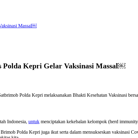
 Vaksinasi Massal￼
s Polda Kepri Gelar Vaksinasi Massal￼
Satbrimob Polda Kepri melaksanakan Bhakti Kesehatan Vaksinasi bers
tah Indonesia,
untuk
menciptakan kekebalan kelompok (herd immunity
 Brimob Polda Kepri juga ikut serta dalam mensukseskan vaksinasi Co
kitar kita.