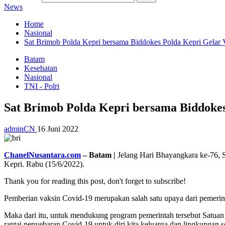
News
Home
Nasional
Sat Brimob Polda Kepri bersama Biddokes Polda Kepri Gelar
Batam
Kesehatan
Nasional
TNI - Polri
Sat Brimob Polda Kepri bersama Biddoke
adminCN
16 Juni 2022
ChanelNusantara.com
– Batam |
Jelang Hari Bhayangkara ke-76, 
Kepri. Rabu (15/6/2022).
Thank you for reading this post, don't forget to subscribe!
Pemberian vaksin Covid-19 merupakan salah satu upaya dari pemerin
Maka dari itu, untuk mendukung program pemerintah tersebut Satuan
rantai penyebaran Covid-19 untuk diri kita,keluarga dan lingkungan se