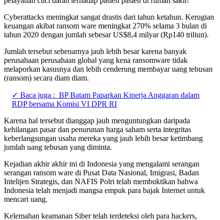
pelayanan cuci darah terhadap pasien pasien di rumah sakit!
Cyberattacks meningkat sangat drastis dari tahun ketahun. Kerugian
keuangan akibat ransom ware meningkat 270% selama 3 bulan di
tahun 2020 dengan jumlah sebesar US$8,4 milyar (Rp140 triliun).
Jumlah tersebut sebenarnya jauh lebih besar karena banyak
perusahaan perusahaan global yang kena ransomware tidak
melaporkan kasusnya dan lebih cenderung membayar uang tebusan
(ransom) secara diam diam.
✓ Baca juga :
BP Batam Paparkan Kinerja Anggaran dalam
RDP bersama Komisi VI DPR RI
Karena hal tersebut dianggap jauh menguntungkan daripada
kehilangan pasar dan penurunan harga saham serta integritas
keberlangsungan usaha mereka yang jauh lebih besar ketimbang
jumlah uang tebusan yang diminta.
Kejadian akhir akhir ini di Indonesia yang mengalami serangan
serangan ransom ware di Pusat Data Nasional, Imigrasi, Badan
Intelijen Strategis, dan NAFIS Polri telah membuktikan bahwa
Indonesia telah menjadi mangsa empuk para bajak Internet untuk
mencari uang.
Kelemahan keamanan Siber telah terdeteksi oleh para hackers,