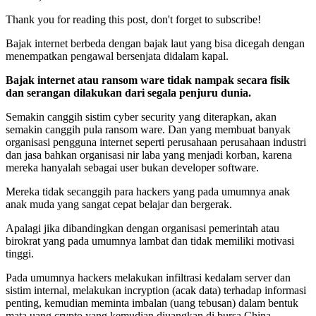
Thank you for reading this post, don't forget to subscribe!
Bajak internet berbeda dengan bajak laut yang bisa dicegah dengan
menempatkan pengawal bersenjata didalam kapal.
Bajak internet atau ransom ware tidak nampak secara fisik
dan serangan dilakukan dari segala penjuru dunia.
Semakin canggih sistim cyber security yang diterapkan, akan
semakin canggih pula ransom ware. Dan yang membuat banyak
organisasi pengguna internet seperti perusahaan perusahaan industri
dan jasa bahkan organisasi nir laba yang menjadi korban, karena
mereka hanyalah sebagai user bukan developer software.
Mereka tidak secanggih para hackers yang pada umumnya anak
anak muda yang sangat cepat belajar dan bergerak.
Apalagi jika dibandingkan dengan organisasi pemerintah atau
birokrat yang pada umumnya lambat dan tidak memiliki motivasi
tinggi.
Pada umumnya hackers melakukan infiltrasi kedalam server dan
sistim internal, melakukan incryption (acak data) terhadap informasi
penting, kemudian meminta imbalan (uang tebusan) dalam bentuk
mata uang crypto yang kemudian diuangkan di bursa China.