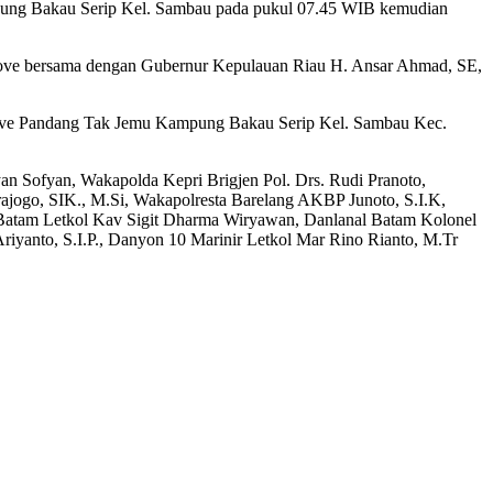
ung Bakau Serip Kel. Sambau pada pukul 07.45 WIB kemudian
ove bersama dengan Gubernur Kepulauan Riau H. Ansar Ahmad, SE,
grove Pandang Tak Jemu Kampung Bakau Serip Kel. Sambau Kec.
n Sofyan, Wakapolda Kepri Brigjen Pol. Drs. Rudi Pranoto,
ajogo, SIK., M.Si, Wakapolresta Barelang AKBP Junoto, S.I.K,
 Batam Letkol Kav Sigit Dharma Wiryawan, Danlanal Batam Kolonel
iyanto, S.I.P., Danyon 10 Marinir Letkol Mar Rino Rianto, M.Tr