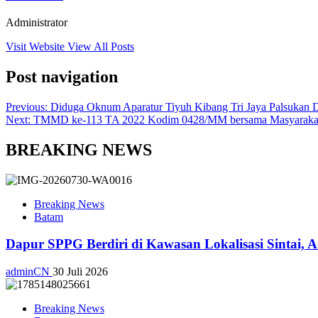
Administrator
Visit Website
View All Posts
Post navigation
Previous:
Diduga Oknum Aparatur Tiyuh Kibang Tri Jaya Palsukan
Next:
TMMD ke-113 TA 2022 Kodim 0428/MM bersama Masyarakat
BREAKING NEWS
Breaking News
Batam
Dapur SPPG Berdiri di Kawasan Lokalisasi Sintai, 
adminCN
30 Juli 2026
Breaking News