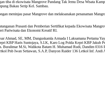
an tiba di ekowisata Mangrove Pandang Tak Jemu Desa Wisata Kamp
mpung Bakau Serip Kel. Sambau.
bongan meninjau pasar Mangrove dan melaksanakan penanaman Mangr
atanganan Prasasti dan Pemberian Sertifikat kepada Ekowisata Man
i Pariwisata dan Ekonomi Kreatif RI.
 Ansar Ahmad, SE, MM, Danguskamla Armada I Laksamana Pertama Yaya
epri KBP Haris Suntojaya, S.I.K, Karo Log Polda Kepri KBP Jakub Pr
i Drs. Buralimar M.Si, Walikota Batam H. Muhamad Rudi, Dandim 0316
ol Pnb Iwan Setiawan, S.A.P, Danyon Raider 136 Letkol Inf. Andi Ar