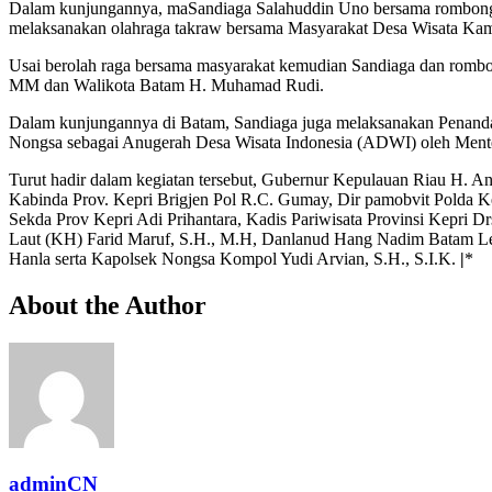
Dalam kunjungannya, maSandiaga Salahuddin Uno bersama rombong
melaksanakan olahraga takraw bersama Masyarakat Desa Wisata Ka
Usai berolah raga bersama masyarakat kemudian Sandiaga dan rom
MM dan Walikota Batam H. Muhamad Rudi.
Dalam kunjungannya di Batam, Sandiaga juga melaksanakan Penand
Nongsa sebagai Anugerah Desa Wisata Indonesia (ADWI) oleh Menter
Turut hadir dalam kegiatan tersebut, Gubernur Kepulauan Riau H.
Kabinda Prov. Kepri Brigjen Pol R.C. Gumay, Dir pamobvit Polda K
Sekda Prov Kepri Adi Prihantara, Kadis Pariwisata Provinsi Kepr
Laut (KH) Farid Maruf, S.H., M.H, Danlanud Hang Nadim Batam Letk
Hanla serta Kapolsek Nongsa Kompol Yudi Arvian, S.H., S.I.K.
|
*
About the Author
adminCN