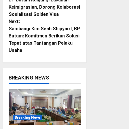
o
Keimigrasian, Dorong Kolaborasi
Sosialisasi Golden Visa
s
Next:
t
Sambangi Kim Seah Shipyard, BP
Batam: Komitmen Berikan Solusi
n
Tepat atas Tantangan Pelaku
Usaha
a
v
i
BREAKING NEWS
g
a
t
Breaking News
i