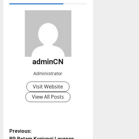
adminCN
Administrator
Visit Website
View All Posts
P
Previous:
BP Batam Kunjungi Layanan