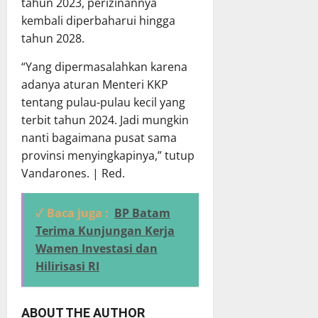
tahun 2023, perizinannya
kembali diperbaharui hingga
tahun 2028.
“Yang dipermasalahkan karena
adanya aturan Menteri KKP
tentang pulau-pulau kecil yang
terbit tahun 2024. Jadi mungkin
nanti bagaimana pusat sama
provinsi menyingkapinya,” tutup
Vandarones. | Red.
✓ Baca juga :
BP Batam
Terima Kunjungan Kerja
Wamen Investasi dan
Hilirisasi RI
ABOUT THE AUTHOR