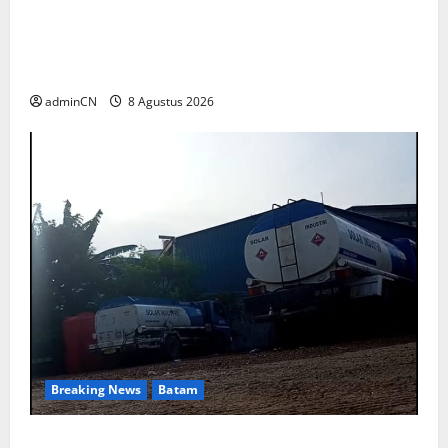
Terima Kunjungan Yayasan Anak Indonesia,
Ariastuty: Literasi Membangun SDM yang
Unggul
adminCN
8 Agustus 2026
Breaking News
Batam
Keberadaan Gudang BBM PT RSE