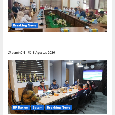
Breaking News
Bukan Sekadar NPSN, Dugaan Kekerasan Anak
di Playgroup Djuwita Diminta Diusut Tuntas
adminCN
8 Agustus 2026
BP Batam
Batam
Breaking News