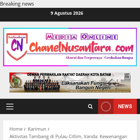
Breaking news
Skip
9 Agustus 2026
to
content
NEWS
Primary
Menu
Home
Karimun
Aktivitas Tambang di Pulau Citlim, Vanda: Kewenangan