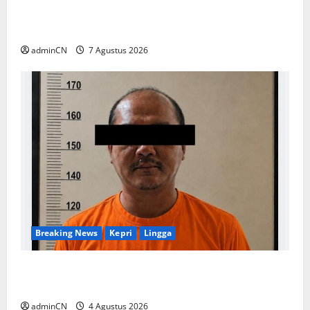
Dipertanyakan Warga, Diduga Ada Aktivitas
Ilegal
adminCN
7 Agustus 2026
Breaking News
Kepri
Lingga
Penggerebekan Tambang Timah di Pekajang,
Ditemukan Senapan dan Airsoft Gun
adminCN
4 Agustus 2026