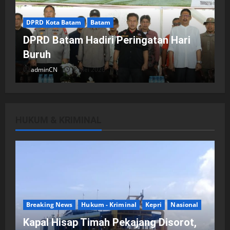
DPRD Kota Batam
Batam
DPRD Batam Hadiri Peringatan Hari
Buruh
adminCN
2 Mei 2026
HUKUM & KRIMINAL
DPRD Kota Batam
Batam
Breaking News
Fraksi-fraksi di DPRD Kota Batam
Laporkan Hasil Reses dalam Rapat
Paripurna
Breaking News
Hukum - Kriminal
Kepri
Nasional
adminCN
29 April 2026
Kapal Hisap Timah Pekajang Disorot,