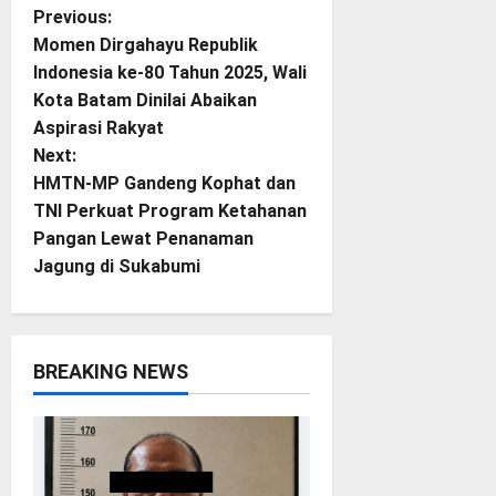
P
Previous:
Momen Dirgahayu Republik
o
Indonesia ke-80 Tahun 2025, Wali
Kota Batam Dinilai Abaikan
s
Aspirasi Rakyat
t
Next:
HMTN-MP Gandeng Kophat dan
n
TNI Perkuat Program Ketahanan
Pangan Lewat Penanaman
a
Jagung di Sukabumi
v
i
BREAKING NEWS
g
a
t