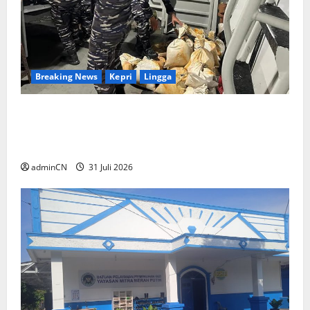
Breaking News
Kepri
Lingga
TNI AL Tangkap Penambang Timah Ilegal di
Pekajang, Pertanyaan Besar: Siapa Aktor
Besar di Baliknya?
adminCN
31 Juli 2026