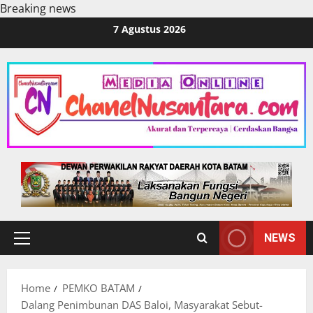
Breaking news
Skip
7 Agustus 2026
to
content
NEWS
Primary
Menu
Home
PEMKO BATAM
Dalang Penimbunan DAS Baloi, Masyarakat Sebut-