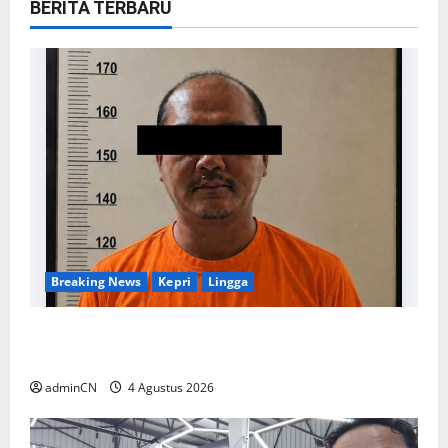
BERITA TERBARU
Breaking News
Kepri
Lingga
Penggerebekan Tambang Timah di Pekajang,
Ditemukan Senapan dan Airsoft Gun
adminCN
4 Agustus 2026