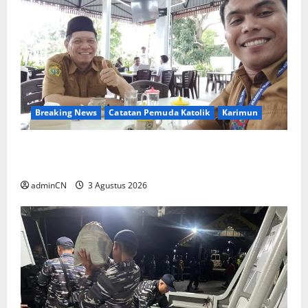
Breaking News
Catatan Pemuda Katolik
Karimun
Membangun Relasi, Dibalik Secangkir Kopi
Muncul Ide dan Gagasan yang Cemerlang
adminCN
3 Agustus 2026