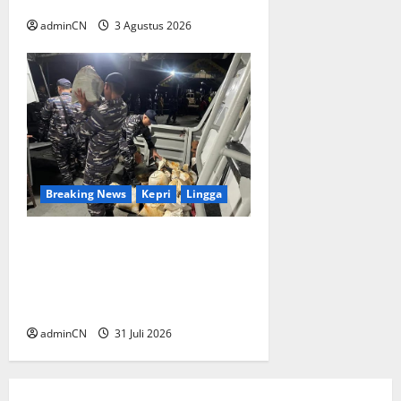
dan Gagasan yang Cemerlang
adminCN
3 Agustus 2026
Breaking News
Kepri
Lingga
TNI AL Tangkap Penambang
Timah Ilegal di Pekajang,
Pertanyaan Besar: Siapa
Aktor Besar di Baliknya?
adminCN
31 Juli 2026