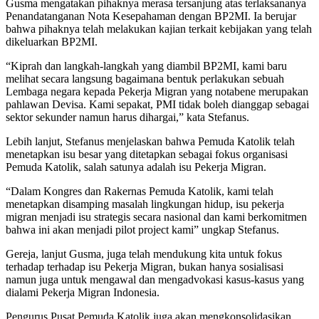
Gusma mengatakan pihaknya merasa tersanjung atas terlaksananya
Penandatanganan Nota Kesepahaman dengan BP2MI. Ia berujar
bahwa pihaknya telah melakukan kajian terkait kebijakan yang telah
dikeluarkan BP2MI.
“Kiprah dan langkah-langkah yang diambil BP2MI, kami baru
melihat secara langsung bagaimana bentuk perlakukan sebuah
Lembaga negara kepada Pekerja Migran yang notabene merupakan
pahlawan Devisa. Kami sepakat, PMI tidak boleh dianggap sebagai
sektor sekunder namun harus dihargai,” kata Stefanus.
Lebih lanjut, Stefanus menjelaskan bahwa Pemuda Katolik telah
menetapkan isu besar yang ditetapkan sebagai fokus organisasi
Pemuda Katolik, salah satunya adalah isu Pekerja Migran.
“Dalam Kongres dan Rakernas Pemuda Katolik, kami telah
menetapkan disamping masalah lingkungan hidup, isu pekerja
migran menjadi isu strategis secara nasional dan kami berkomitmen
bahwa ini akan menjadi pilot project kami” ungkap Stefanus.
Gereja, lanjut Gusma, juga telah mendukung kita untuk fokus
terhadap terhadap isu Pekerja Migran, bukan hanya sosialisasi
namun juga untuk mengawal dan mengadvokasi kasus-kasus yang
dialami Pekerja Migran Indonesia.
Pengurus Pusat Pemuda Katolik juga akan mengkonsolidasikan