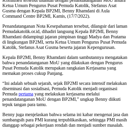
Komitmen tersebut ditandai dengan penandatanganan MoU antara
Ketua Umum Pengurus Pusat Pemuda Katolik, Stefanus Asat
Gusma dengan Kepala BP2MI, Benny Rhamdani di Aula
Command Centre BP2MI, Kamis, (17/7/2022).
Penandatanganan Nota Kesepahaman tersebut, dilangsir dari laman
Pemudakatolik.or.id, dihadiri langsung Kepala BP2MI, Benny
Rhamdani didampingi jajaran pimpinan tinggi Madya dan Pratama
di lingkungan BP2MI, serta Ketua Umum Pengurus Pusat Pemuda
Katolik, Stefanus Asat Gusma beserta jajaran Kepengurusan.
Kepala BP2MI, Benny Rhamdani dalam sambutannya mengatakan
bahwa penandatanganan MoU yang dilakukan dengan Pengurus
Pusat Pemuda Katolik merupakan rangkaian Kerjasama yang
memakan proses cukup Panjang.
“Ini adalah sebuah sejarah, sejak BP2MI secara intensif melakukan
diseminasi dan sosialisasi, Pemuda Katolik menjadi organisasi
Pemuda
pertama
yang melakukan kerjasama melalui
penandatanganan MoU dengan BP2MI,” ungkap Benny diikuti
tepuk tangan para tamu.
Benny juga menjelaskan bahwa selama ini kabar mengenai jasa dan
sumbangsih para PMI kurang terpublikasikan, sehingga PMI masih
dianggap sebagai pekerjaan rendah dan menjadi sumber masalah.