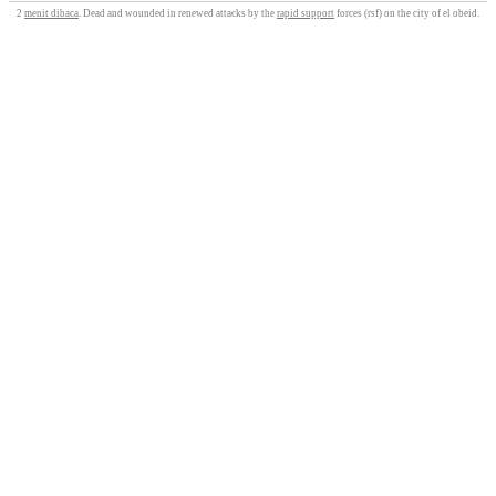
2
menit dibaca
. Dead and wounded in renewed attacks by the
rapid support
forces (rsf) on the city of el obeid.