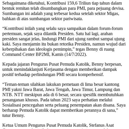
Sebagaimana diketahui, Kontribusi 159,6 Triliun tiap tahun dalam
bentuk remitan telah disumbangkan para PMI, para pejuang devisa.
Sumbangan ini adalah yang terbesar kedua setelah sektor Migas,
bahkan di atas sumbangan sektor pariwisata.
“Kontribusi inilah yang selalu saya sampaikan dalam forum-forum
pertemuan, sejak saya dilantik Presiden. Satu hal lagi, arahan
presiden sangat jelas, lindungi PMI dari ujung rambut sampai ujung
kaki. Saya menjamin itu bukan retorika Presiden, namun wujud dari
keberpihakan dan ideologis pemimpin,” tegas Benny di ruang
Command Center BP2MI, Kamis (14/7/2022).
Kepada jajaran Pengurus Pusat Pemuda Katolik, Benny berpesan,
untuk menindaklanjuti Kerjasama dengan memberikan dampak
positif terhadap perlindungan PMI secara komperhensif.
“Teman-teman silahkan lakukan pemetaan di lima besar kantong
PMI yakni Jawa Barat, Jawa Tengah, Jawa Timur, Lampung dan
NTB. NTT meskipun ada di 6 besar, secara spesifik membutuhkan
penanganan khusus. Pada tahun 2023 saya perhatian melalui
Sosialisasi pencegahan serta peluang penempatan akan disana. Saya
berharap Pemuda Katolik dapat memberikan perannya di sana,”
tutur Benny.
Ketua Umum Pengurus Pusat Pemuda Katolik, Stefanus Asat