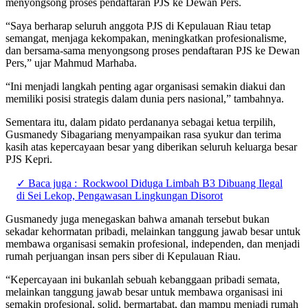
menyongsong proses pendaftaran PJS ke Dewan Pers.
“Saya berharap seluruh anggota PJS di Kepulauan Riau tetap
semangat, menjaga kekompakan, meningkatkan profesionalisme,
dan bersama-sama menyongsong proses pendaftaran PJS ke Dewan
Pers,” ujar Mahmud Marhaba.
“Ini menjadi langkah penting agar organisasi semakin diakui dan
memiliki posisi strategis dalam dunia pers nasional,” tambahnya.
Sementara itu, dalam pidato perdananya sebagai ketua terpilih,
Gusmanedy Sibagariang menyampaikan rasa syukur dan terima
kasih atas kepercayaan besar yang diberikan seluruh keluarga besar
PJS Kepri.
✓ Baca juga :
Rockwool Diduga Limbah B3 Dibuang Ilegal
di Sei Lekop, Pengawasan Lingkungan Disorot
Gusmanedy juga menegaskan bahwa amanah tersebut bukan
sekadar kehormatan pribadi, melainkan tanggung jawab besar untuk
membawa organisasi semakin profesional, independen, dan menjadi
rumah perjuangan insan pers siber di Kepulauan Riau.
“Kepercayaan ini bukanlah sebuah kebanggaan pribadi semata,
melainkan tanggung jawab besar untuk membawa organisasi ini
semakin profesional, solid, bermartabat, dan mampu menjadi rumah