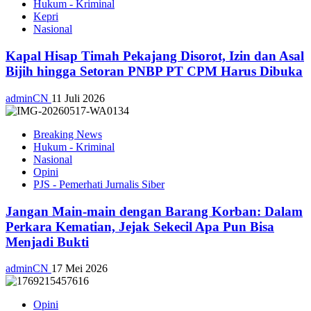
Hukum - Kriminal
Kepri
Nasional
Kapal Hisap Timah Pekajang Disorot, Izin dan Asal
Bijih hingga Setoran PNBP PT CPM Harus Dibuka
adminCN
11 Juli 2026
Breaking News
Hukum - Kriminal
Nasional
Opini
PJS - Pemerhati Jurnalis Siber
Jangan Main-main dengan Barang Korban: Dalam
Perkara Kematian, Jejak Sekecil Apa Pun Bisa
Menjadi Bukti
adminCN
17 Mei 2026
Opini