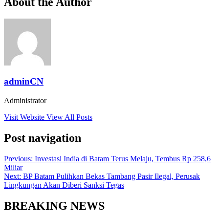
About the Author
adminCN
Administrator
Visit Website
View All Posts
Post navigation
Previous:
Investasi India di Batam Terus Melaju, Tembus Rp 258,6
Miliar
Next:
BP Batam Pulihkan Bekas Tambang Pasir Ilegal, Perusak
Lingkungan Akan Diberi Sanksi Tegas
BREAKING NEWS