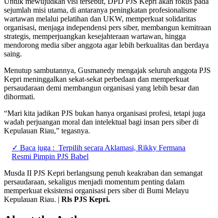
Untuk mewujudkan visi tersebut, DPD PJS Kepri akan fokus pada
sejumlah misi utama, di antaranya peningkatan profesionalisme
wartawan melalui pelatihan dan UKW, memperkuat solidaritas
organisasi, menjaga independensi pers siber, membangun kemitraan
strategis, memperjuangkan kesejahteraan wartawan, hingga
mendorong media siber anggota agar lebih berkualitas dan berdaya
saing.
Menutup sambutannya, Gusmanedy mengajak seluruh anggota PJS
Kepri meninggalkan sekat-sekat perbedaan dan memperkuat
persaudaraan demi membangun organisasi yang lebih besar dan
dihormati.
“Mari kita jadikan PJS bukan hanya organisasi profesi, tetapi juga
wadah perjuangan moral dan intelektual bagi insan pers siber di
Kepulauan Riau,” tegasnya.
✓ Baca juga :
Terpilih secara Aklamasi, Rikky Fermana
Resmi Pimpin PJS Babel
Musda II PJS Kepri berlangsung penuh keakraban dan semangat
persaudaraan, sekaligus menjadi momentum penting dalam
memperkuat eksistensi organisasi pers siber di Bumi Melayu
Kepulauan Riau. |
Rls PJS Kepri.