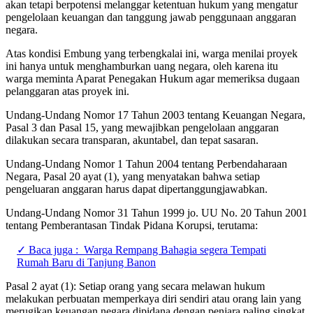
akan tetapi berpotensi melanggar ketentuan hukum yang mengatur
pengelolaan keuangan dan tanggung jawab penggunaan anggaran
negara.
Atas kondisi Embung yang terbengkalai ini, warga menilai proyek
ini hanya untuk menghamburkan uang negara, oleh karena itu
warga meminta Aparat Penegakan Hukum agar memeriksa dugaan
pelanggaran atas proyek ini.
Undang-Undang Nomor 17 Tahun 2003 tentang Keuangan Negara,
Pasal 3 dan Pasal 15, yang mewajibkan pengelolaan anggaran
dilakukan secara transparan, akuntabel, dan tepat sasaran.
Undang-Undang Nomor 1 Tahun 2004 tentang Perbendaharaan
Negara, Pasal 20 ayat (1), yang menyatakan bahwa setiap
pengeluaran anggaran harus dapat dipertanggungjawabkan.
Undang-Undang Nomor 31 Tahun 1999 jo. UU No. 20 Tahun 2001
tentang Pemberantasan Tindak Pidana Korupsi, terutama:
✓ Baca juga :
Warga Rempang Bahagia segera Tempati
Rumah Baru di Tanjung Banon
Pasal 2 ayat (1): Setiap orang yang secara melawan hukum
melakukan perbuatan memperkaya diri sendiri atau orang lain yang
merugikan keuangan negara dipidana dengan penjara paling singkat