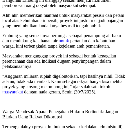
Bangunan Embung ini dianggap seakan menjadi monumen
pemborosan uang rakyat oleh masyarakat setempat.
Alih-alih memberikan manfaat untuk masyarakat pesisir dan petani
local atas kebutuhan air bersih, proyek ini justru menjadi pajangan
yang menimbulkan tanda tanya besar di tengah publik.
Embung yang semestinya berfungsi sebagai penampung air baku
dan mendukung ketahanan air
untuk
pertanian dan kebutuhan
warga, kini terbengkalai tanpa kejelasan arah pemanfaatan.
Masyarakat menganggap proyek ini sebagai bentuk kegagalan
perencanaan dan ada indikasi dugaan penyimpangan dalam
pelaksanaannya.
“Anggaran miliaran rupiah digelontorkan, tapi hasilnya nihil. Tidak
ada air, tidak ada manfaat. Kami sebagai rakyat hanya bisa melihat
proyek yang kosong melompong ini,” ujar salah satu tokoh
masyarakat
dengan nada geram, Senin (30/7/2025).
Warga Mendesak Aparat Penegakan Hukum Bertindak: Jangan
Biarkan Uang Rakyat Dikorupsi
Terbengkalainya proyek ini bukan sekadar kelalaian administratif,