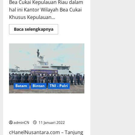
Bea Cukai Kepulauan Riau dalam
hal ini Kantor Wilayah Bea Cukai
Khusus Kepulauan...
Read
Baca selengkapnya
more
about
Operasi
Gabungan
“Lancang
Kuning-
21”
Bea
Cukai
Kepri
bersama
Lantamal
IV
Batam
Bintan
TNI - Polri
Berjalan
dengan
Optimal
Sesuai
Danlantamal IV Pimpin Upacara
dengan
Penutupan Operasi Lancang
Prosedur
Kuning-21
adminCN
11 Januari 2022
cHanelNusantara.com – Tanjung