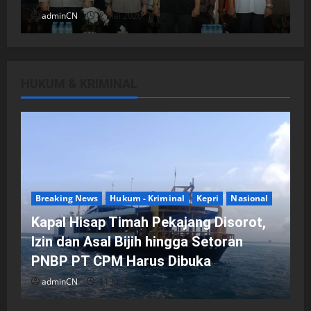
adminCN
2 Mei 2026
HUKUM & KRIMINAL
DPRD Kota Batam
Batam
Breaking News
Fraksi-fraksi di DPRD Kota Batam
Laporkan Hasil Reses dalam Rapat
Paripurna
Breaking News
Hukum - Kriminal
Kepri
Nasional
adminCN
29 April 2026
Kapal Hisap Timah Pekajang Disorot,
Izin dan Asal Bijih hingga Setoran
PNBP PT CPM Harus Dibuka
adminCN
11 Juli 2026