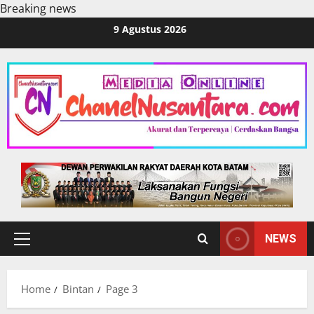
Breaking news
Skip
9 Agustus 2026
to
content
NEWS
Primary
Menu
Home
Bintan
Page 3