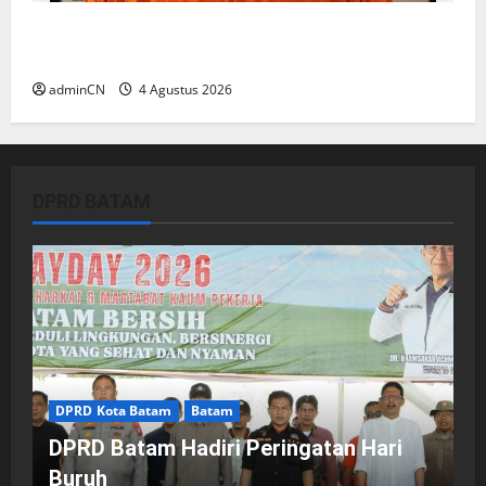
Penggerebekan Tambang Timah di Pekajang,
Ditemukan Senapan dan Airsoft Gun
adminCN
4 Agustus 2026
DPRD BATAM
DPRD Kota Batam
Batam
DPRD Batam Hadiri Peringatan Hari
Buruh