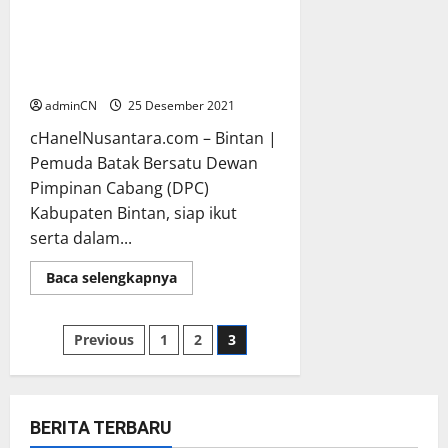
Pemuda Batak Bersatu (PBB)
Kabupaten Bintan Bersinergi
dalam Pengamanan Perayaan
Natal
adminCN
25 Desember 2021
cHanelNusantara.com – Bintan |
Pemuda Batak Bersatu Dewan
Pimpinan Cabang (DPC)
Kabupaten Bintan, siap ikut
serta dalam...
Read
Baca selengkapnya
more
about
Pemuda
Batak
Paginasi
Previous
1
2
3
Bersatu
(PBB)
Kabupaten
pos
Bintan
Bersinergi
dalam
BERITA TERBARU
Pengamanan
Perayaan