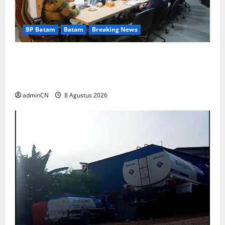
BP Batam
Batam
Breaking News
Terima Kunjungan Yayasan Anak Indonesia,
Ariastuty: Literasi Membangun SDM yang
Unggul
adminCN
8 Agustus 2026