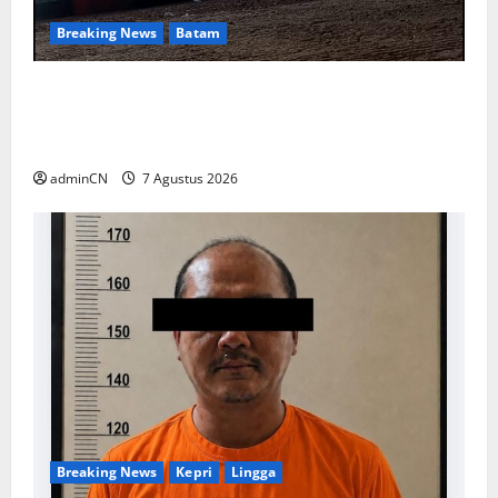
Breaking News
Batam
Keberadaan Gudang BBM PT RSE
Dipertanyakan Warga, Diduga Ada Aktivitas
Ilegal
adminCN
7 Agustus 2026
Breaking News
Kepri
Lingga