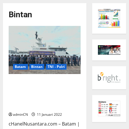
Bintan
Batam
Bintan
TNI - Polri
Operasi Gabungan “Lancang
Kuning-21” Bea Cukai Kepri
bersama Lantamal IV Berjalan
dengan Optimal Sesuai dengan
Prosedur
adminCN
11 Januari 2022
cHanelNusantara.com – Batam |