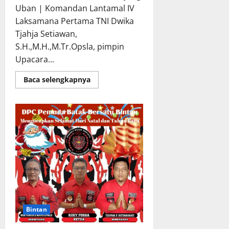
Uban | Komandan Lantamal IV
Laksamana Pertama TNI Dwika
Tjahja Setiawan,
S.H.,M.H.,M.Tr.Opsla, pimpin
Upacara...
Read
Baca selengkapnya
more
about
Danlantamal
IV
Pimpin
Upacara
Penutupan
Operasi
Lancang
Kuning-
21
Bintan