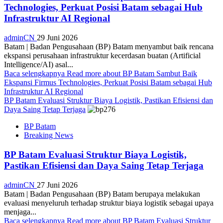
Technologies, Perkuat Posisi Batam sebagai Hub
Infrastruktur AI Regional
adminCN
29 Juni 2026
Batam | Badan Pengusahaan (BP) Batam menyambut baik rencana
ekspansi perusahaan infrastruktur kecerdasan buatan (Artificial
Intelligence/AI) asal...
Baca selengkapnya
Read more about BP Batam Sambut Baik
Ekspansi Firmus Technologies, Perkuat Posisi Batam sebagai Hub
Infrastruktur AI Regional
BP Batam Evaluasi Struktur Biaya Logistik, Pastikan Efisiensi dan
Daya Saing Tetap Terjaga
BP Batam
Breaking News
BP Batam Evaluasi Struktur Biaya Logistik,
Pastikan Efisiensi dan Daya Saing Tetap Terjaga
adminCN
27 Juni 2026
Batam | Badan Pengusahaan (BP) Batam berupaya melakukan
evaluasi menyeluruh terhadap struktur biaya logistik sebagai upaya
menjaga...
Baca selengkapnya
Read more about BP Batam Evaluasi Struktur