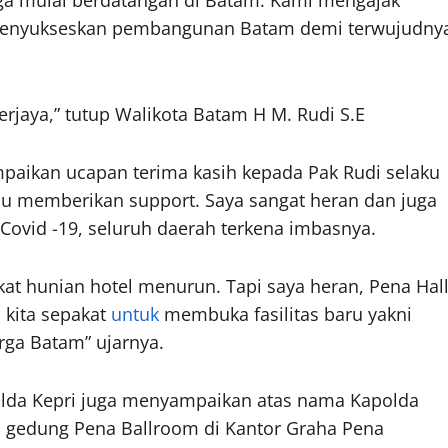
uga mulai berdatangan di Batam. Kami mengajak
m menyukseskan pembangunan Batam demi terwujudny
aya,” tutup Walikota Batam H M. Rudi S.E
paikan ucapan terima kasih kepada Pak Rudi selaku
lu memberikan support. Saya sangat heran dan juga
ovid -19, seluruh daerah terkena imbasnya.
t hunian hotel menurun. Tapi saya heran, Pena Hal
 kita sepakat
untuk
membuka fasilitas baru yakni
ga Batam” ujarnya.
lda Kepri juga menyampaikan atas nama Kapolda
 gedung Pena Ballroom di Kantor Graha Pena