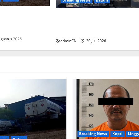
Breaking News
Batam
Gudang BBM PT RSE
Dapur SPPG Berdiri di Kawasan
n Warga, Diduga
Lokalisasi Sintai, Ada Apa
Ilegal
dengan Pemilihan Lokasi?
Agustus 2026
adminCN
30 Juli 2026
Breaking News
Kepri
Lingg