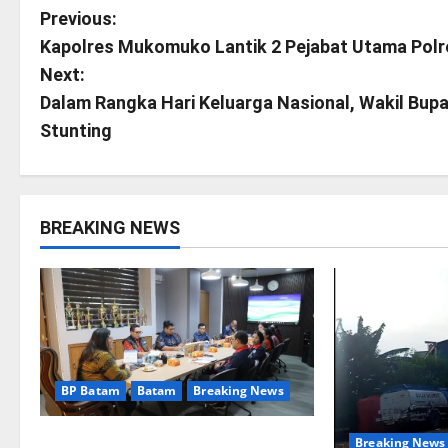
P
Previous:
Kapolres Mukomuko Lantik 2 Pejabat Utama Po
o
Next:
s
Dalam Rangka Hari Keluarga Nasional, Wakil Bupa
Stunting
t
n
a
BREAKING NEWS
v
i
g
BP Batam
Batam
Breaking News
a
t
Terima Kunjungan Yayasan Anak
Breaking News