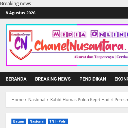
Breaking news
Skip
8 Agustus 2026
to
content
BERANDA
BREAKING NEWS
PENDIDIKAN
EKON
Home
Nasional
Kabid Humas Polda Kepri Hadiri Peres
Batam
Nasional
TNI - Polri