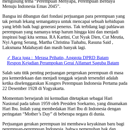
mengusung tema “Perempuan Menyapa, Perempuan Berdaya
Menuju Indonesia Emas 2045”.
Bangsa ini dibangun dari fondasi perjuangan para perempuan yang
tak pernah lekang semangatnya untuk mencapai sebuah kehidupan
yang lebih baik bagi generasi penerus. Tak terbilang lagi pahlawan
perempuan yang namanya tetap harum hingga kini dan menjadi
inspirasi bagi kita semua. RA Kartini, Cut Nyak Dien, Cut Meutia,
Nyi Ageng Serang, Martha Christina Tiahahu, Rasuna Said ,
Laksmana Malahayati dan masih banyak lagi.
✓ Baca juga :
Merasa Prihatin, Anggota DPRD Batam
Respon Kejadian Perampokan Gerai Alfamart Saguba Batam
Salah satu titik penting perjuangan pergerakan perempuan di masa
pra kemerdekaan dan menjadi tonggak sejarah tersendiri adalah
ketika diselenggarakan Kongres Perempuan Indonesia Pertama pada
22 Desember 1928 di Yogyakarta.
Momentum bersejarah ini kemudian ditetapkan sebagai Hari
Nasional pada tahun 1959 oleh Presiden Soekarno, yang dinamakan
Hari Ibu. Inilah yang membedakan Hari Ibu di Indonesia dengan
peringatan “Mother’s Day” di beberapa negara di dunia.
Perjuangan gerakan perempuan ini membawa keyakinan baru bagi
perempuan-perempuan Indonesia, bahwa pemenuhan hak dan