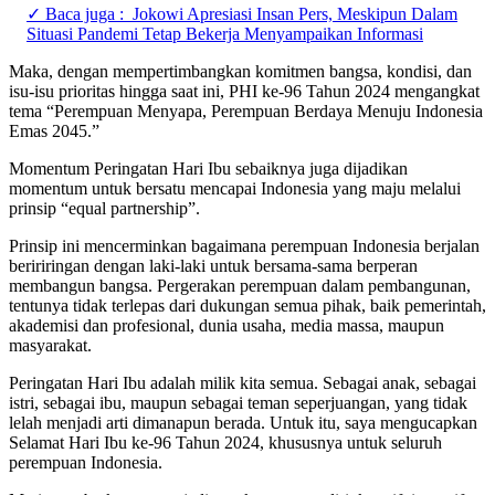
✓ Baca juga :
Jokowi Apresiasi Insan Pers, Meskipun Dalam
Situasi Pandemi Tetap Bekerja Menyampaikan Informasi
Maka, dengan mempertimbangkan komitmen bangsa, kondisi, dan
isu-isu prioritas hingga saat ini, PHI ke-96 Tahun 2024 mengangkat
tema “Perempuan Menyapa, Perempuan Berdaya Menuju Indonesia
Emas 2045.”
Momentum Peringatan Hari Ibu sebaiknya juga dijadikan
momentum untuk bersatu mencapai Indonesia yang maju melalui
prinsip “equal partnership”.
Prinsip ini mencerminkan bagaimana perempuan Indonesia berjalan
beririringan dengan laki-laki untuk bersama-sama berperan
membangun bangsa. Pergerakan perempuan dalam pembangunan,
tentunya tidak terlepas dari dukungan semua pihak, baik pemerintah,
akademisi dan profesional, dunia usaha, media massa, maupun
masyarakat.
Peringatan Hari Ibu adalah milik kita semua. Sebagai anak, sebagai
istri, sebagai ibu, maupun sebagai teman seperjuangan, yang tidak
lelah menjadi arti dimanapun berada. Untuk itu, saya mengucapkan
Selamat Hari Ibu ke-96 Tahun 2024, khususnya untuk seluruh
perempuan Indonesia.