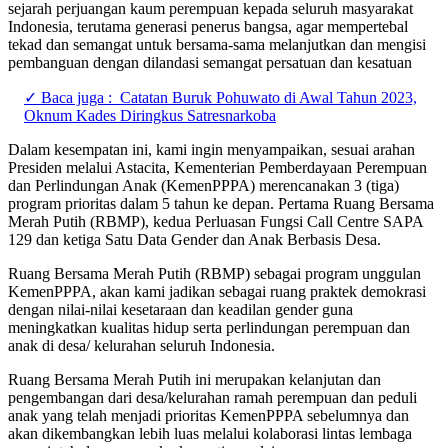
sejarah perjuangan kaum perempuan kepada seluruh masyarakat
Indonesia, terutama generasi penerus bangsa, agar mempertebal
tekad dan semangat untuk bersama-sama melanjutkan dan mengisi
pembanguan dengan dilandasi semangat persatuan dan kesatuan
✓ Baca juga :
Catatan Buruk Pohuwato di Awal Tahun 2023,
Oknum Kades Diringkus Satresnarkoba
Dalam kesempatan ini, kami ingin menyampaikan, sesuai arahan
Presiden melalui Astacita, Kementerian Pemberdayaan Perempuan
dan Perlindungan Anak (KemenPPPA) merencanakan 3 (tiga)
program prioritas dalam 5 tahun ke depan. Pertama Ruang Bersama
Merah Putih (RBMP), kedua Perluasan Fungsi Call Centre SAPA
129 dan ketiga Satu Data Gender dan Anak Berbasis Desa.
Ruang Bersama Merah Putih (RBMP) sebagai program unggulan
KemenPPPA, akan kami jadikan sebagai ruang praktek demokrasi
dengan nilai-nilai kesetaraan dan keadilan gender guna
meningkatkan kualitas hidup serta perlindungan perempuan dan
anak di desa/ kelurahan seluruh Indonesia.
Ruang Bersama Merah Putih ini merupakan kelanjutan dan
pengembangan dari desa/kelurahan ramah perempuan dan peduli
anak yang telah menjadi prioritas KemenPPPA sebelumnya dan
akan dikembangkan lebih luas melalui kolaborasi lintas lembaga