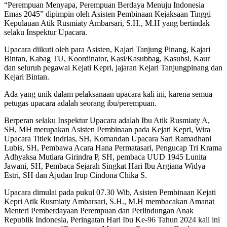
“Perempuan Menyapa, Perempuan Berdaya Menuju Indonesia
Emas 2045” dipimpin oleh Asisten Pembinaan Kejaksaan Tinggi
Kepulauan Atik Rusmiaty Ambarsari, S.H., M.H yang bertindak
selaku Inspektur Upacara.
Upacara diikuti oleh para Asisten, Kajari Tanjung Pinang, Kajari
Bintan, Kabag TU, Koordinator, Kasi/Kasubbag, Kasubsi, Kaur
dan seluruh pegawai Kejati Kepri, jajaran Kejari Tanjungpinang dan
Kejari Bintan.
Ada yang unik dalam pelaksanaan upacara kali ini, karena semua
petugas upacara adalah seorang ibu/perempuan.
Berperan selaku Inspektur Upacara adalah Ibu Atik Rusmiaty A,
SH, MH merupakan Asisten Pembinaan pada Kejati Kepri, Wira
Upacara Titiek Indrias, SH, Komandan Upacara Sari Ramadhani
Lubis, SH, Pembawa Acara Hana Permatasari, Pengucap Tri Krama
Adhyaksa Mutiara Girindra P, SH, pembaca UUD 1945 Lunita
Jawani, SH, Pembaca Sejarah Singkat Hari Ibu Argiana Widya
Estri, SH dan Ajudan Irup Cindona Chika S.
Upacara dimulai pada pukul 07.30 Wib, Asisten Pembinaan Kejati
Kepri Atik Rusmiaty Ambarsari, S.H., M.H membacakan Amanat
Menteri Pemberdayaan Perempuan dan Perlindungan Anak
Republik Indonesia, Peringatan Hari Ibu Ke-96 Tahun 2024 kali ini