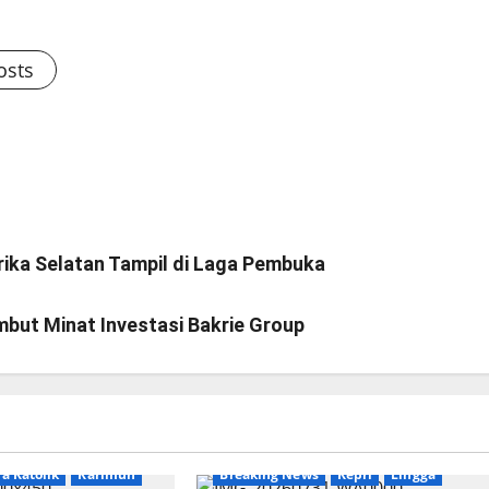
osts
rika Selatan Tampil di Laga Pembuka
but Minat Investasi Bakrie Group
a Katolik
Karimun
Breaking News
Kepri
Lingga