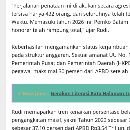
“Perjalanan penataan ini dilakukan secara agre
tersisa hanya 432 orang, dan seluruhnya telah
Waktu. Memasuki tahun 2026 ini, Pemko Batam 
honorer telah rampung total,” ujar Rudi.
Keberhasilan mengamankan status kerja ribua
pada struktur anggaran. Sesuai amanat UU No.
Pemerintah Pusat dan Pemerintah Daerah (HKPD)
pegawai maksimal 30 persen dari APBD setelah m
✓ Baca juga :
Gerakan Literasi Kata Halaman T
Rudi memaparkan tren kenaikan persentase bel
pengangkatan masif, yakni Tahun 2022 sebesar 3
sebesar 37,10 persen dari APBD Rp3,54 Triliun, 