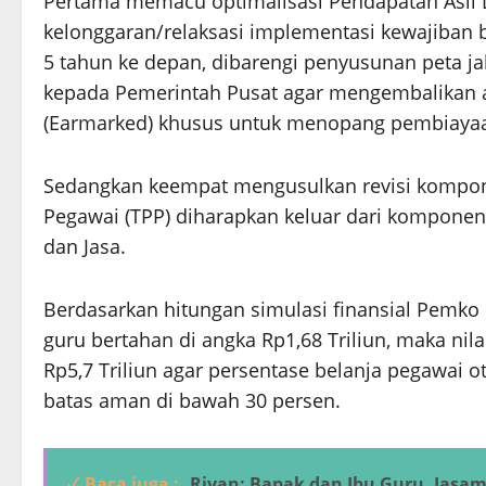
Pertama memacu optimalisasi Pendapatan Asli D
kelonggaran/relaksasi implementasi kewajiban 
5 tahun ke depan, dibarengi penyusunan peta ja
kepada Pemerintah Pusat agar mengembalikan a
(Earmarked) khusus untuk menopang pembiayaan
Sedangkan keempat mengusulkan revisi kompon
Pegawai (TPP) diharapkan keluar dari komponen
dan Jasa.
Berdasarkan hitungan simulasi finansial Pemko B
guru bertahan di angka Rp1,68 Triliun, maka ni
Rp5,7 Triliun agar persentase belanja pegawai
batas aman di bawah 30 persen.
✓ Baca juga :
Rivan: Bapak dan Ibu Guru, Jasa