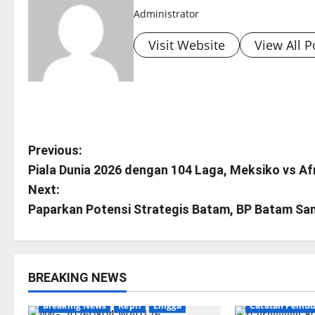
Administrator
Visit Website
View All P
P
Previous:
Piala Dunia 2026 dengan 104 Laga, Meksiko vs Af
o
Next:
s
Paparkan Potensi Strategis Batam, BP Batam Sam
t
n
BREAKING NEWS
Breaking News
a
Breaking News
Kepri
Lingga
Catatan Pemud