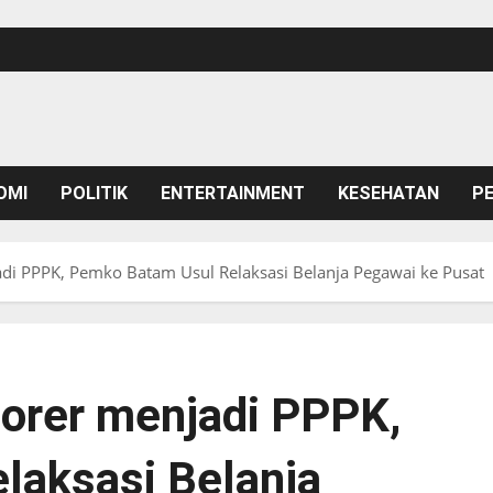
OMI
POLITIK
ENTERTAINMENT
KESEHATAN
P
i PPPK, Pemko Batam Usul Relaksasi Belanja Pegawai ke Pusat
orer menjadi PPPK,
laksasi Belanja