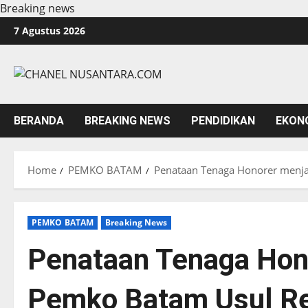
Breaking news
Skip
7 Agustus 2026
to
content
BERANDA
BREAKING NEWS
PENDIDIKAN
EKON
Home
PEMKO BATAM
Penataan Tenaga Honorer menjad
PEMKO BATAM
Breaking News
Penataan Tenaga Hon
Pemko Batam Usul Re