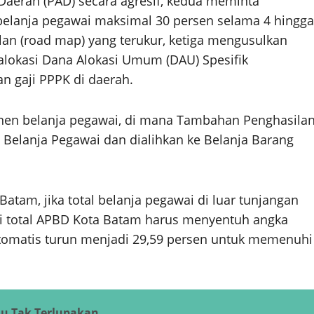
aerah (PAD) secara agresif, kedua meminta
belanja pegawai maksimal 30 persen selama 4 hingga
lan (road map) yang terukur, ketiga mengusulkan
lokasi Dana Alokasi Umum (DAU) Spesifik
 gaji PPPK di daerah.
en belanja pegawai, di mana Tambahan Penghasila
 Belanja Pegawai dan dialihkan ke Belanja Barang
atam, jika total belanja pegawai di luar tunjangan
lai total APBD Kota Batam harus menyentuh angka
 otomatis turun menjadi 29,59 persen untuk memenuhi
mu Tak Terlupakan