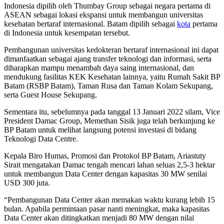
Indonesia dipilih oleh Thumbay Group sebagai negara pertama di
ASEAN sebagai lokasi ekspansi untuk membangun universitas
kesehatan bertaraf internasional. Batam dipilih sebagai
kota
pertama
di Indonesia untuk kesempatan tersebut.
Pembangunan universitas kedokteran bertaraf internasional ini dapat
dimanfaatkan sebagai ajang transfer teknologi dan informasi, serta
diharapkan mampu menambah daya saing internasional, dan
mendukung fasilitas KEK Kesehatan lainnya, yaitu Rumah Sakit BP
Batam (RSBP Batam), Taman Rusa dan Taman Kolam Sekupang,
serta Guest House Sekupang.
Sementara itu, sebelumnya pada tanggal 13 Januari 2022 silam, Vice
President Damac Group, Memethan Sisik juga telah berkunjung ke
BP Batam untuk melihat langsung potensi investasi di bidang
Teknologi Data Centre.
Kepala Biro Humas, Promosi dan Protokol BP Batam, Ariastuty
Sirait mengatakan Damac tengah mencari lahan seluas 2,5-3 hektar
untuk membangun Data Center dengan kapasitas 30 MW senilai
USD 300 juta.
“Pembangunan Data Center akan memakan waktu kurang lebih 15
bulan. Apabila permintaan pasar nanti meningkat, maka kapasitas
Data Center akan ditingkatkan menjadi 80 MW dengan nilai