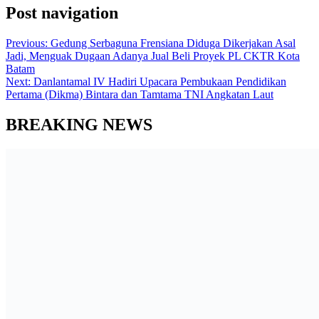
Post navigation
Previous:
Gedung Serbaguna Frensiana Diduga Dikerjakan Asal
Jadi, Menguak Dugaan Adanya Jual Beli Proyek PL CKTR Kota
Batam
Next:
Danlantamal IV Hadiri Upacara Pembukaan Pendidikan
Pertama (Dikma) Bintara dan Tamtama TNI Angkatan Laut
BREAKING NEWS