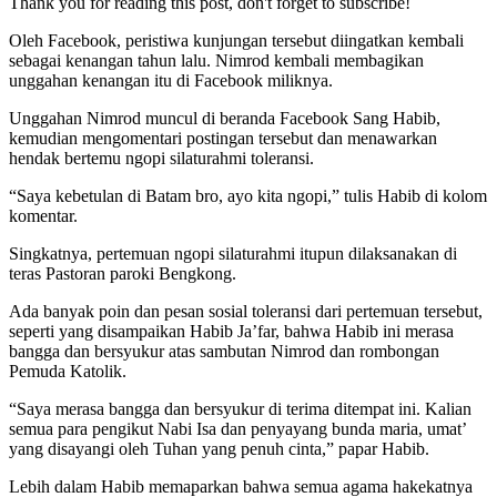
Thank you for reading this post, don't forget to subscribe!
Oleh Facebook, peristiwa kunjungan tersebut diingatkan kembali
sebagai kenangan tahun lalu. Nimrod kembali membagikan
unggahan kenangan itu di Facebook miliknya.
Unggahan Nimrod muncul di beranda Facebook Sang Habib,
kemudian mengomentari postingan tersebut dan menawarkan
hendak bertemu ngopi silaturahmi toleransi.
“Saya kebetulan di Batam bro, ayo kita ngopi,” tulis Habib di kolom
komentar.
Singkatnya, pertemuan ngopi silaturahmi itupun dilaksanakan di
teras Pastoran paroki Bengkong.
Ada banyak poin dan pesan sosial toleransi dari pertemuan tersebut,
seperti yang disampaikan Habib Ja’far, bahwa Habib ini merasa
bangga dan bersyukur atas sambutan Nimrod dan rombongan
Pemuda Katolik.
“Saya merasa bangga dan bersyukur di terima ditempat ini. Kalian
semua para pengikut Nabi Isa dan penyayang bunda maria, umat’
yang disayangi oleh Tuhan yang penuh cinta,” papar Habib.
Lebih dalam Habib memaparkan bahwa semua agama hakekatnya