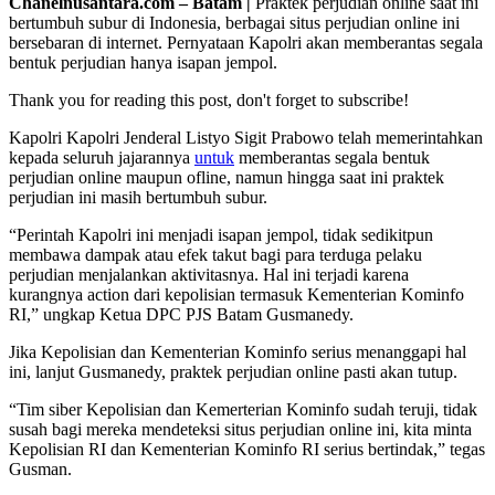
Chanelnusantara.com – Batam |
Praktek perjudian online saat ini
bertumbuh subur di Indonesia, berbagai situs perjudian online ini
bersebaran di internet. Pernyataan Kapolri akan memberantas segala
bentuk perjudian hanya isapan jempol.
Thank you for reading this post, don't forget to subscribe!
Kapolri Kapolri Jenderal Listyo Sigit Prabowo telah memerintahkan
kepada seluruh jajarannya
untuk
memberantas segala bentuk
perjudian online maupun ofline, namun hingga saat ini praktek
perjudian ini masih bertumbuh subur.
“Perintah Kapolri ini menjadi isapan jempol, tidak sedikitpun
membawa dampak atau efek takut bagi para terduga pelaku
perjudian menjalankan aktivitasnya. Hal ini terjadi karena
kurangnya action dari kepolisian termasuk Kementerian Kominfo
RI,” ungkap Ketua DPC PJS Batam Gusmanedy.
Jika Kepolisian dan Kementerian Kominfo serius menanggapi hal
ini, lanjut Gusmanedy, praktek perjudian online pasti akan tutup.
“Tim siber Kepolisian dan Kemerterian Kominfo sudah teruji, tidak
susah bagi mereka mendeteksi situs perjudian online ini, kita minta
Kepolisian RI dan Kementerian Kominfo RI serius bertindak,” tegas
Gusman.