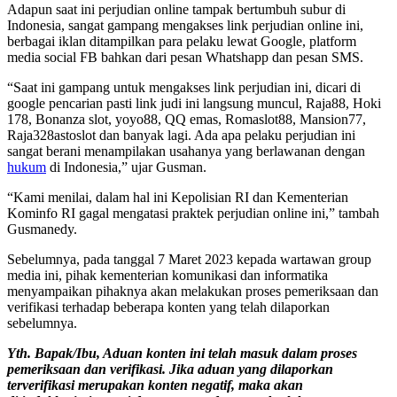
Adapun saat ini perjudian online tampak bertumbuh subur di
Indonesia, sangat gampang mengakses link perjudian online ini,
berbagai iklan ditampilkan para pelaku lewat Google, platform
media social FB bahkan dari pesan Whatshapp dan pesan SMS.
“Saat ini gampang untuk mengakses link perjudian ini, dicari di
google pencarian pasti link judi ini langsung muncul, Raja88, Hoki
178, Bonanza slot, yoyo88, QQ emas, Romaslot88, Mansion77,
Raja328astoslot dan banyak lagi. Ada apa pelaku perjudian ini
sangat berani menampilakan usahanya yang berlawanan dengan
hukum
di Indonesia,” ujar Gusman.
“Kami menilai, dalam hal ini Kepolisian RI dan Kementerian
Kominfo RI gagal mengatasi praktek perjudian online ini,” tambah
Gusmanedy.
Sebelumnya, pada tanggal 7 Maret 2023 kepada wartawan group
media ini, pihak kementerian komunikasi dan informatika
menyampaikan pihaknya akan melakukan proses pemeriksaan dan
verifikasi terhadap beberapa konten yang telah dilaporkan
sebelumnya.
Yth. Bapak/Ibu, Aduan konten ini telah masuk dalam proses
pemeriksaan dan verifikasi. Jika aduan yang dilaporkan
terverifikasi merupakan konten negatif, maka akan