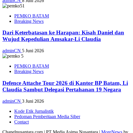
adminCN
8 Juni 2026
PEMKO BATAM
Breaking News
Dari Keterbatasan ke Harapan: Kisah Daniel dan
Wujud Kepedulian Amsakar-Li Claudia
adminCN
5 Juni 2026
PEMKO BATAM
Breaking News
Defence Attache Tour 2026 di Kantor BP Batam, Li
Claudia Sambut Delegasi Pertahanan 19 Negara
adminCN
3 Juni 2026
Kode Etik Jurnalistik
Pedoman Pemberitaan Media Siber
Contact
Chanelnusantara.com | PT Media Asima Nusantara
|
MoreNews
by