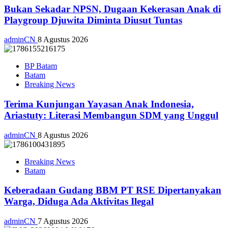
Bukan Sekadar NPSN, Dugaan Kekerasan Anak di
Playgroup Djuwita Diminta Diusut Tuntas
adminCN
8 Agustus 2026
BP Batam
Batam
Breaking News
Terima Kunjungan Yayasan Anak Indonesia,
Ariastuty: Literasi Membangun SDM yang Unggul
adminCN
8 Agustus 2026
Breaking News
Batam
Keberadaan Gudang BBM PT RSE Dipertanyakan
Warga, Diduga Ada Aktivitas Ilegal
adminCN
7 Agustus 2026