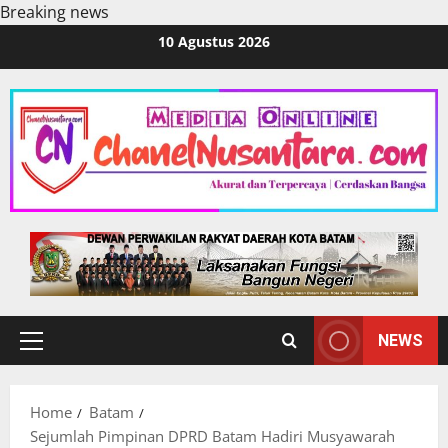
Breaking news
Skip
10 Agustus 2026
to
content
NEWS
Primary
Menu
Home
Batam
Sejumlah Pimpinan DPRD Batam Hadiri Musyawarah