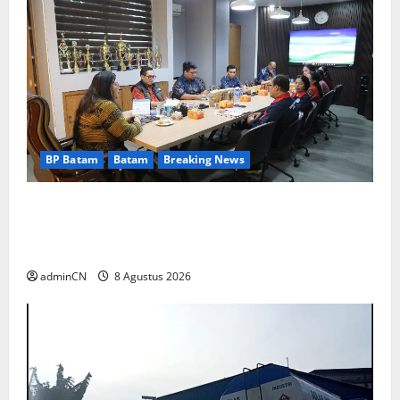
BP Batam
Batam
Breaking News
Terima Kunjungan Yayasan Anak Indonesia,
Ariastuty: Literasi Membangun SDM yang
Unggul
adminCN
8 Agustus 2026