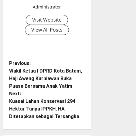
Administrator
Visit Website
View All Posts
P
Previous:
Wakil Ketua I DPRD Kota Batam,
o
Haji Aweng Kurniawan Buka
Puasa Bersama Anak Yatim
s
Next:
t
Kuasai Lahan Konservasi 294
Hektar Tanpa IPPKH, HA
n
Ditetapkan sebagai Tersangka
a