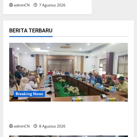
adminCN
7 Agustus 2026
BERITA TERBARU
Breaking News
Bukan Sekadar NPSN, Dugaan Kekerasan Anak
di Playgroup Djuwita Diminta Diusut Tuntas
adminCN
8 Agustus 2026