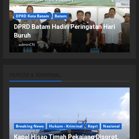
DPRD Kota Batam
Batam
DPRD Batam Hadiri Peringatan Hari
Buruh
adminCN
2 Mei 2026
HUKUM & KRIMINAL
DPRD Kota Batam
Batam
Breaking News
Fraksi-fraksi di DPRD Kota Batam
Laporkan Hasil Reses dalam Rapat
Paripurna
Breaking News
Hukum - Kriminal
Kepri
Nasional
adminCN
29 April 2026
Kapal Hisap Timah Pekajang Disorot,