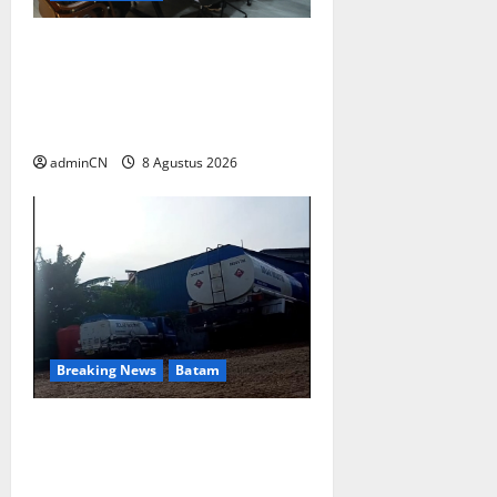
Terima Kunjungan Yayasan
Anak Indonesia, Ariastuty:
Literasi Membangun SDM
yang Unggul
adminCN
8 Agustus 2026
Breaking News
Batam
Keberadaan Gudang BBM PT
RSE Dipertanyakan Warga,
Diduga Ada Aktivitas Ilegal