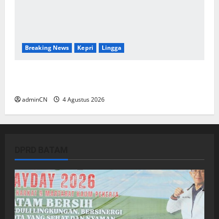
Breaking News
Kepri
Lingga
Penggerebekan Tambang Timah di Pekajang,
Ditemukan Senapan dan Airsoft Gun
adminCN
4 Agustus 2026
DPRD BATAM