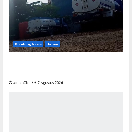
Breaking News
Batam
Keberadaan Gudang BBM PT RSE
Dipertanyakan Warga, Diduga Ada Aktivitas
Ilegal
adminCN
7 Agustus 2026