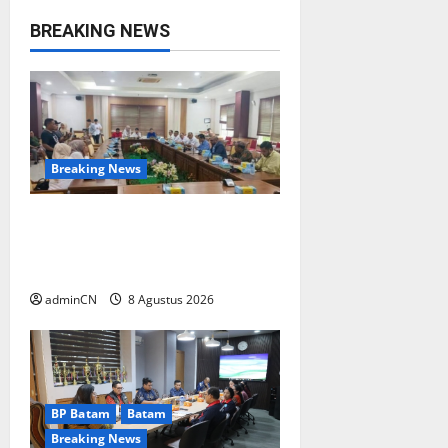
v
BREAKING NEWS
i
g
a
Breaking News
t
Bukan Sekadar NPSN, Dugaan
i
Kekerasan Anak di Playgroup
o
Djuwita Diminta Diusut Tuntas
adminCN
8 Agustus 2026
n
BP Batam
Batam
Breaking News