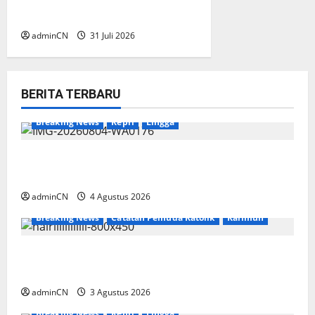
Aktor Besar di Baliknya?
adminCN
31 Juli 2026
BERITA TERBARU
Breaking News
Kepri
Lingga
Penggerebekan Tambang Timah di Pekajang,
Ditemukan Senapan dan Airsoft Gun
adminCN
4 Agustus 2026
Breaking News
Catatan Pemuda Katolik
Karimun
Membangun Relasi, Dibalik Secangkir Kopi
Muncul Ide dan Gagasan yang Cemerlang
adminCN
3 Agustus 2026
Breaking News
Kepri
Lingga