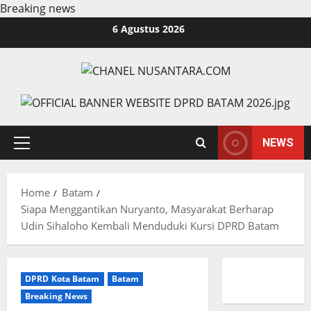
Breaking news
Skip
6 Agustus 2026
to
content
NEWS
Primary
Menu
Home
Batam
Siapa Menggantikan Nuryanto, Masyarakat Berharap
Udin Sihaloho Kembali Menduduki Kursi DPRD Batam
DPRD Kota Batam
Batam
Breaking News