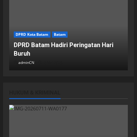
DPRD Kota Batam
Batam
DPRD Batam Hadiri Peringatan Hari
Buruh
adminCN
2 Mei 2026
HUKUM & KRIMINAL
DPRD Kota Batam
Batam
Breaking News
Fraksi-fraksi di DPRD Kota Batam
Laporkan Hasil Reses dalam Rapat
Paripurna