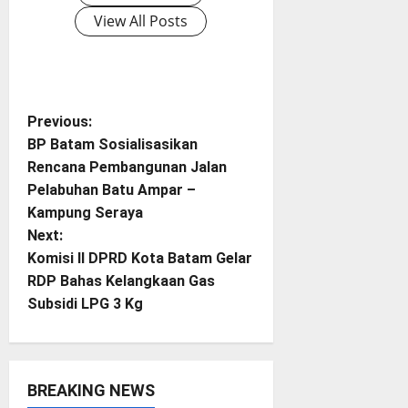
View All Posts
P
Previous:
BP Batam Sosialisasikan
o
Rencana Pembangunan Jalan
Pelabuhan Batu Ampar –
s
Kampung Seraya
t
Next:
Komisi II DPRD Kota Batam Gelar
n
RDP Bahas Kelangkaan Gas
Subsidi LPG 3 Kg
a
v
i
BREAKING NEWS