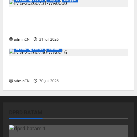
TNI AL Tangkap Penambang Timah Ilegal di
Pekajang, Pertanyaan Besar: Siapa Aktor
Besar di Baliknya?
adminCN
31 Juli 2026
Breaking News
Batam
Dapur SPPG Berdiri di Kawasan Lokalisasi
Sintai, Ada Apa dengan Pemilihan Lokasi?
adminCN
30 Juli 2026
DPRD BATAM