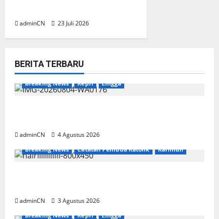
UPP KSOP Dabo Singkep Nihil
adminCN
23 Juli 2026
BERITA TERBARU
Breaking News
Kepri
Lingga
Penggerebekan Tambang Timah di Pekajang,
Ditemukan Senapan dan Airsoft Gun
adminCN
4 Agustus 2026
Breaking News
Catatan Pemuda Katolik
Karimun
Membangun Relasi, Dibalik Secangkir Kopi
Muncul Ide dan Gagasan yang Cemerlang
adminCN
3 Agustus 2026
Breaking News
Kepri
Lingga