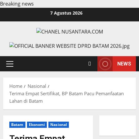
Breaking news
Skip
7 Agustus 2026
to
content
NEWS
Primary
Menu
Home
Nasional
Terima Empat Sertifikat, BP Batam Pacu Pemanfaatan
Lahan di Batam
Batam
Ekonomi
Nasional
Terima Empat