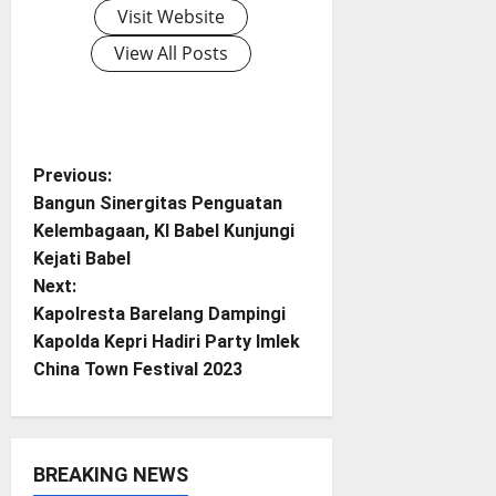
Visit Website
View All Posts
P
Previous:
Bangun Sinergitas Penguatan
o
Kelembagaan, KI Babel Kunjungi
Kejati Babel
s
Next:
t
Kapolresta Barelang Dampingi
Kapolda Kepri Hadiri Party Imlek
n
China Town Festival 2023
a
v
BREAKING NEWS