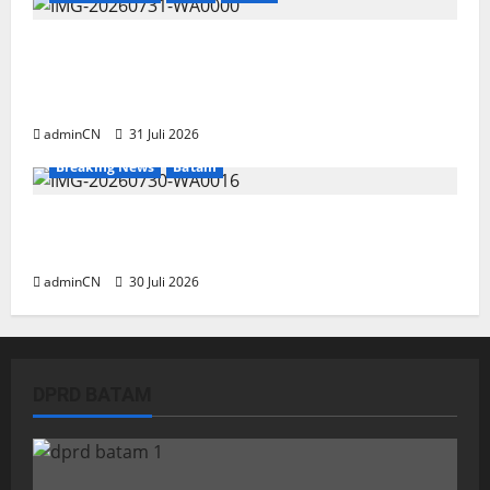
TNI AL Tangkap Penambang Timah Ilegal di
Pekajang, Pertanyaan Besar: Siapa Aktor
Besar di Baliknya?
adminCN
31 Juli 2026
Breaking News
Batam
Dapur SPPG Berdiri di Kawasan Lokalisasi
Sintai, Ada Apa dengan Pemilihan Lokasi?
adminCN
30 Juli 2026
DPRD BATAM