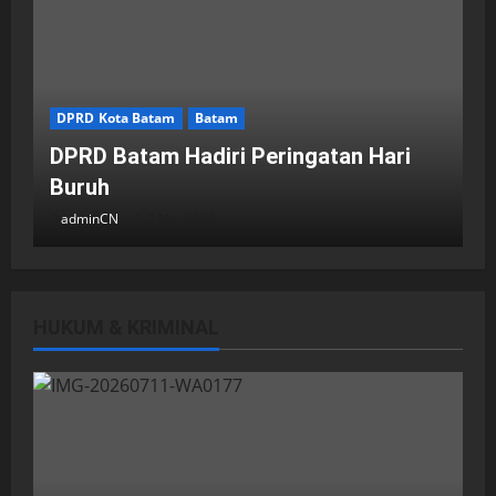
DPRD Kota Batam
Batam
DPRD Batam Hadiri Peringatan Hari
Buruh
adminCN
2 Mei 2026
HUKUM & KRIMINAL
DPRD Kota Batam
Batam
Breaking News
Fraksi-fraksi di DPRD Kota Batam
Laporkan Hasil Reses dalam Rapat
Paripurna