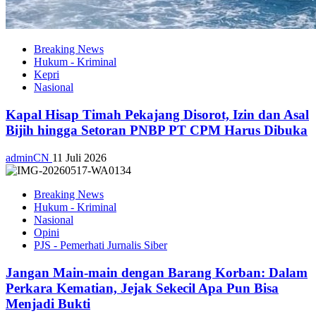
Breaking News
Hukum - Kriminal
Kepri
Nasional
Kapal Hisap Timah Pekajang Disorot, Izin dan Asal
Bijih hingga Setoran PNBP PT CPM Harus Dibuka
adminCN
11 Juli 2026
Breaking News
Hukum - Kriminal
Nasional
Opini
PJS - Pemerhati Jurnalis Siber
Jangan Main-main dengan Barang Korban: Dalam
Perkara Kematian, Jejak Sekecil Apa Pun Bisa
Menjadi Bukti