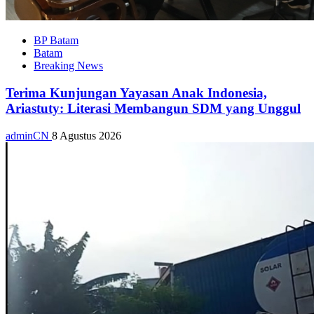
BP Batam
Batam
Breaking News
Terima Kunjungan Yayasan Anak Indonesia,
Ariastuty: Literasi Membangun SDM yang Unggul
adminCN
8 Agustus 2026