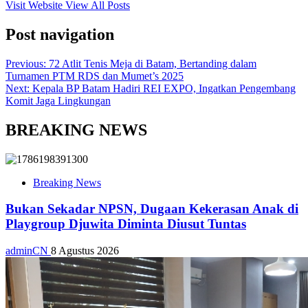
Visit Website
View All Posts
Post navigation
Previous:
72 Atlit Tenis Meja di Batam, Bertanding dalam
Turnamen PTM RDS dan Mumet’s 2025
Next:
Kepala BP Batam Hadiri REI EXPO, Ingatkan Pengembang
Komit Jaga Lingkungan
BREAKING NEWS
Breaking News
Bukan Sekadar NPSN, Dugaan Kekerasan Anak di
Playgroup Djuwita Diminta Diusut Tuntas
adminCN
8 Agustus 2026