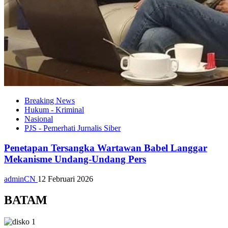
Breaking News
Hukum - Kriminal
Nasional
PJS - Pemerhati Jurnalis Siber
Penetapan Tersangka Wartawan Babel Langgar
Mekanisme Undang-Undang Pers
adminCN
12 Februari 2026
BATAM