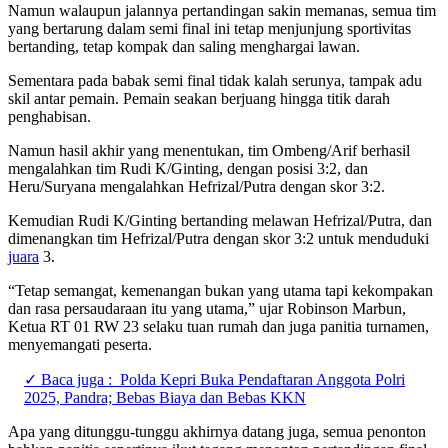
Namun walaupun jalannya pertandingan sakin memanas, semua tim
yang bertarung dalam semi final ini tetap menjunjung sportivitas
bertanding, tetap kompak dan saling menghargai lawan.
Sementara pada babak semi final tidak kalah serunya, tampak adu
skil antar pemain. Pemain seakan berjuang hingga titik darah
penghabisan.
Namun hasil akhir yang menentukan, tim Ombeng/Arif berhasil
mengalahkan tim Rudi K/Ginting, dengan posisi 3:2, dan
Heru/Suryana mengalahkan Hefrizal/Putra dengan skor 3:2.
Kemudian Rudi K/Ginting bertanding melawan Hefrizal/Putra, dan
dimenangkan tim Hefrizal/Putra dengan skor 3:2 untuk menduduki
juara
3.
“Tetap semangat, kemenangan bukan yang utama tapi kekompakan
dan rasa persaudaraan itu yang utama,” ujar Robinson Marbun,
Ketua RT 01 RW 23 selaku tuan rumah dan juga panitia turnamen,
menyemangati peserta.
✓ Baca juga :
Polda Kepri Buka Pendaftaran Anggota Polri
2025, Pandra; Bebas Biaya dan Bebas KKN
Apa yang ditunggu-tunggu akhirnya datang juga, semua penonton