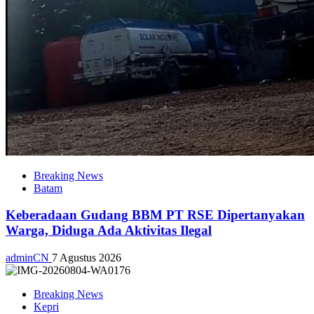
Breaking News
Batam
Keberadaan Gudang BBM PT RSE Dipertanyakan
Warga, Diduga Ada Aktivitas Ilegal
adminCN
7 Agustus 2026
Breaking News
Kepri