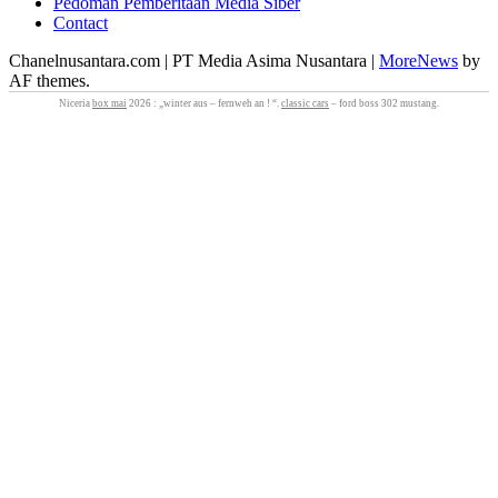
Pedoman Pemberitaan Media Siber
Contact
Chanelnusantara.com | PT Media Asima Nusantara
|
MoreNews
by
AF themes.
Niceria
box mai
2026 : „winter aus – fernweh an ! “.
classic cars
– ford boss 302 mustang.