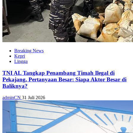
Breaking News
Kepri
Lingga
TNI AL Tangkap Penambang Timah Ilegal di
Pekajang, Pertanyaan Besar: Siapa Aktor Besar di
Baliknya?
adminCN
31 Juli 2026