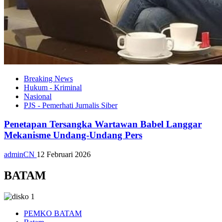
Breaking News
Hukum - Kriminal
Nasional
PJS - Pemerhati Jurnalis Siber
Penetapan Tersangka Wartawan Babel Langgar
Mekanisme Undang-Undang Pers
adminCN
12 Februari 2026
BATAM
PEMKO BATAM