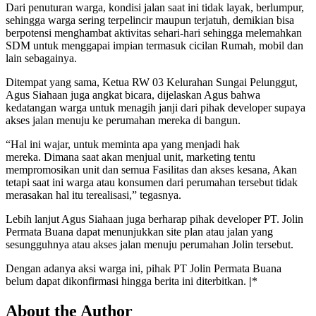
Dari penuturan warga, kondisi jalan saat ini tidak layak, berlumpur,
sehingga warga sering terpelincir maupun terjatuh, demikian bisa
berpotensi menghambat aktivitas sehari-hari sehingga melemahkan
SDM untuk menggapai impian termasuk cicilan Rumah, mobil dan
lain sebagainya.
Ditempat yang sama, Ketua RW 03 Kelurahan Sungai Pelunggut,
Agus Siahaan juga angkat bicara, dijelaskan Agus bahwa
kedatangan warga untuk menagih janji dari pihak developer supaya
akses jalan menuju ke perumahan mereka di bangun.
“Hal ini wajar, untuk meminta apa yang menjadi hak
mereka. Dimana saat akan menjual unit, marketing tentu
mempromosikan unit dan semua Fasilitas dan akses kesana, Akan
tetapi saat ini warga atau konsumen dari perumahan tersebut tidak
merasakan hal itu terealisasi,” tegasnya.
Lebih lanjut Agus Siahaan juga berharap pihak developer PT. Jolin
Permata Buana dapat menunjukkan site plan atau jalan yang
sesungguhnya atau akses jalan menuju perumahan Jolin tersebut.
Dengan adanya aksi warga ini, pihak PT Jolin Permata Buana
belum dapat dikonfirmasi hingga berita ini diterbitkan.
|
*
About the Author