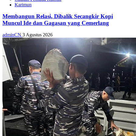
Karimun
Membangun Relasi, Dibalik Secangkir Kopi
Muncul Ide dan Gagasan yang Cemerlang
adminCN
3 Agustus 2026