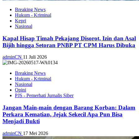
Breaking News
Hukum - Kriminal
Kepri
Nasional
Kapal Hisap Timah Pekajang Disorot, Izin dan Asal
Bijih hingga Setoran PNBP PT CPM Harus Dibuka
adminCN
11 Juli 2026
Breaking News
Hukum - Kriminal
Nasional
Opini
PJS - Pemerhati Jurnalis Siber
Jangan Main-main dengan Barang Korban: Dalam
Perkara Kematian, Jejak Sekecil Apa Pun Bisa
Menjadi Bukti
adminCN
17 Mei 2026