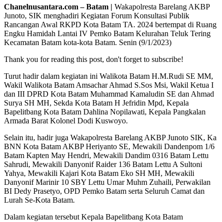
Chanelnusantara.com – Batam |
Wakapolresta Barelang AKBP
Junoto, SIK menghadiri Kegiatan Forum Konsultasi Publik
Rancangan Awal RKPD Kota Batam TA. 2024 bertempat di Ruang
Engku Hamidah Lantai IV Pemko Batam Kelurahan Teluk Tering
Kecamatan Batam kota-kota Batam. Senin (9/1/2023)
Thank you for reading this post, don't forget to subscribe!
Turut hadir dalam kegiatan ini Walikota Batam H.M.Rudi SE MM,
Wakil Walikota Batam Amsachar Ahmad S.Sos Msi, Wakil Ketua I
dan III DPRD Kota Batam Muhammad Kamaludin SE dan Ahmad
Surya SH MH, Sekda Kota Batam H Jefridin Mpd, Kepala
Bapelitbang Kota Batam Dahlina Nopilawati, Kepala Pangkalan
Armada Barat Kolonel Dodi Kuswoyo.
Selain itu, hadir juga Wakapolresta Barelang AKBP Junoto SIK, Ka
BNN Kota Batam AKBP Heriyanto SE, Mewakili Dandenpom 1/6
Batam Kapten May Hendri, Mewakili Dandim 0316 Batam Lettu
Sahrudi, Mewakili Danyonif Raider 136 Batam Lettu A Sultoni
Yahya, Mewakili Kajari Kota Batam Eko SH MH, Mewakili
Danyonif Marinir 10 SBY Lettu Umar Muhm Zuhaili, Perwakilan
BI Dedy Prasetyo, OPD Pemko Batam serta Seluruh Camat dan
Lurah Se-Kota Batam.
Dalam kegiatan tersebut Kepala Bapelitbang Kota Batam