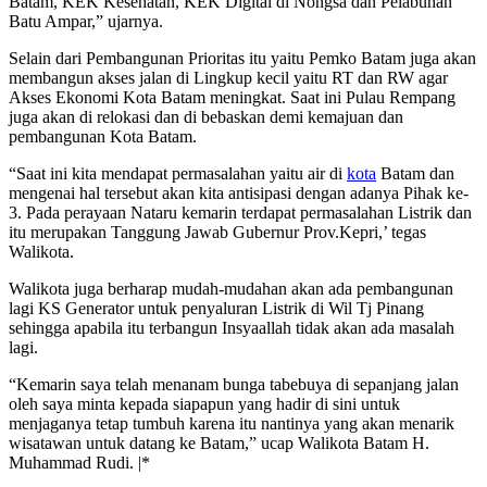
Batam, KEK Kesehatan, KEK Digital di Nongsa dan Pelabuhan
Batu Ampar,” ujarnya.
Selain dari Pembangunan Prioritas itu yaitu Pemko Batam juga akan
membangun akses jalan di Lingkup kecil yaitu RT dan RW agar
Akses Ekonomi Kota Batam meningkat. Saat ini Pulau Rempang
juga akan di relokasi dan di bebaskan demi kemajuan dan
pembangunan Kota Batam.
“Saat ini kita mendapat permasalahan yaitu air di
kota
Batam dan
mengenai hal tersebut akan kita antisipasi dengan adanya Pihak ke-
3. Pada perayaan Nataru kemarin terdapat permasalahan Listrik dan
itu merupakan Tanggung Jawab Gubernur Prov.Kepri,’ tegas
Walikota.
Walikota juga berharap mudah-mudahan akan ada pembangunan
lagi KS Generator untuk penyaluran Listrik di Wil Tj Pinang
sehingga apabila itu terbangun Insyaallah tidak akan ada masalah
lagi.
“Kemarin saya telah menanam bunga tabebuya di sepanjang jalan
oleh saya minta kepada siapapun yang hadir di sini untuk
menjaganya tetap tumbuh karena itu nantinya yang akan menarik
wisatawan untuk datang ke Batam,” ucap Walikota Batam H.
Muhammad Rudi. |*