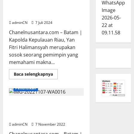
Yan Fitri Halimansyah Sosok
Pemimpin yang Memahami
Kebhinekaan
adminCN
7 Juli 2024
Chanelnusantara.com – Batam |
Kapolda Kepulauan Riau, Yan
Fitri Halimansyah merupakan
sosok seorang pemimpin yang
memahami makna...
Read
Baca selengkapnya
more
Batam
Edukasi
Nasional
about
Yan
Pendidikan
Fitri
Halimansyah
Sosok
Pemimpin
Gagal Tes saat Pembuatan SIM,
yang
Segera Ikuti Bimbel Gratis
Memahami
Kebhinekaan
Satlantas Polresta Barelang
adminCN
7 November 2022