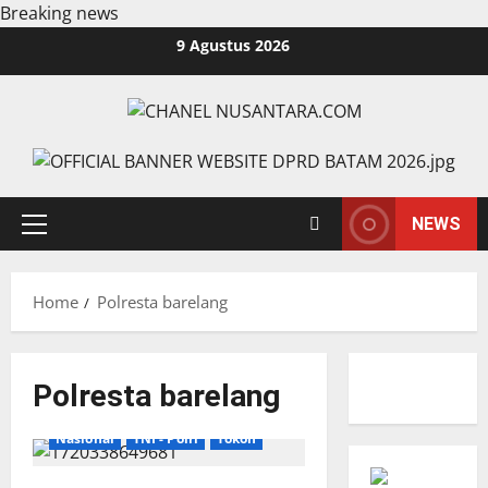
Breaking news
Skip
9 Agustus 2026
to
content
NEWS
Primary
Menu
Home
Polresta barelang
Polresta barelang
Breaking News
Batam
Nasional
TNI - Polri
Tokoh