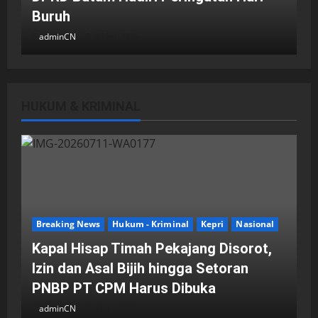
Buruh
adminCN
2 Mei 2026
HUKUM & KRIMINAL
DPRD Kota Batam
Batam
Breaking News
Fraksi-fraksi di DPRD Kota Batam
Laporkan Hasil Reses dalam Rapat
Paripurna
Breaking News
Hukum - Kriminal
Kepri
Nasional
adminCN
29 April 2026
Kapal Hisap Timah Pekajang Disorot,
Izin dan Asal Bijih hingga Setoran
PNBP PT CPM Harus Dibuka
adminCN
11 Juli 2026