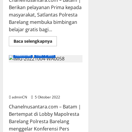
Chanelnusantara.com – Batam |
Berikan pelayanan Prima kepada
masyarakat, Satlantas Polresta
Barelang membuka bimbingan
belajar gratis bagi...
Read
Baca selengkapnya
more
Batam
Hukum - Kriminal
about
Gagal
Nasional
TNI - Polri
Tes
saat
Pembuatan
SIM,
49.143 Butir Ekstasi dari
Segera
Malaysia Diamankan Sat
Ikuti
Bimbel
Resnarkoba Polresta Barelang di
Gratis
Parkiran Food Court Pasifik
Satlantas
Polresta
adminCN
5 Oktober 2022
Barelang
Chanelnusantara.com – Batam |
Bertempat di Lobby Mapolresta
Barelang Polresta Barelang
menggelar Konferensi Pers