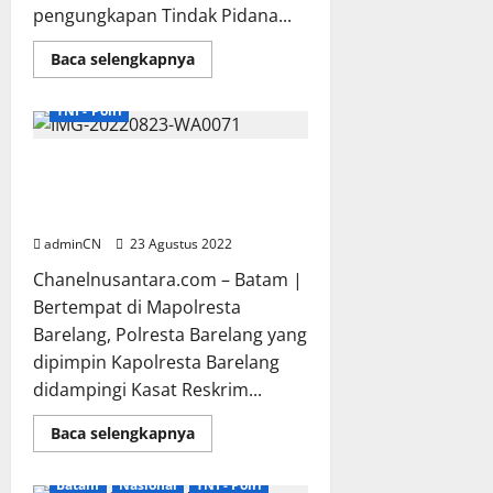
pengungkapan Tindak Pidana...
Read
Baca selengkapnya
more
Batam
Hukum - Kriminal
about
49.143
TNI - Polri
Butir
Ekstasi
dari
Malaysia
Polresta Barelang Gelar
Diamankan
Konferensi Pers Pengungkapan
Sat
Resnarkoba
6 Jenis Perjudian di Kota Batam
Polresta
Barelang
adminCN
23 Agustus 2022
di
Parkiran
Chanelnusantara.com – Batam |
Food
Court
Bertempat di Mapolresta
Pasifik
Barelang, Polresta Barelang yang
dipimpin Kapolresta Barelang
didampingi Kasat Reskrim...
Read
Baca selengkapnya
more
about
Polresta
Batam
Nasional
TNI - Polri