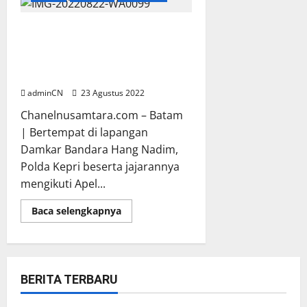
Barelang
Gelar
Konferensi
Pers
Apel Pelepasan Personil Brimob
Pengungkapan
Polda Kepri dalam Rangka
6
Jenis
Satgas Operasi Amole II Tahun
Perjudian
2022 di Papua
di
Kota
adminCN
23 Agustus 2022
Batam
Chanelnusamtara.com – Batam
| Bertempat di lapangan
Damkar Bandara Hang Nadim,
Polda Kepri beserta jajarannya
mengikuti Apel...
Read
Baca selengkapnya
more
about
Apel
Pelepasan
Personil
Brimob
Polda
BERITA TERBARU
Kepri
dalam Rangka
Satgas
Breaking News