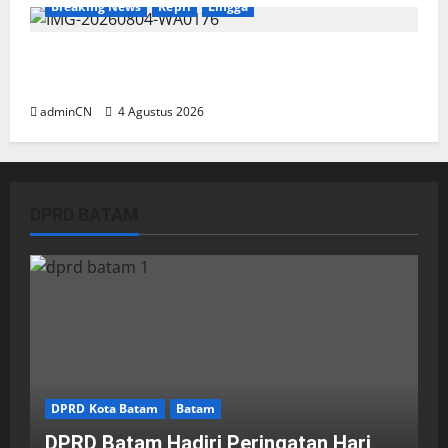
Breaking News
Kepri
Lingga
Penggerebekan Tambang Timah di Pekajang,
Ditemukan Senapan dan Airsoft Gun
adminCN
4 Agustus 2026
DPRD BATAM
DPRD Kota Batam
Batam
DPRD Batam Hadiri Peringatan Hari