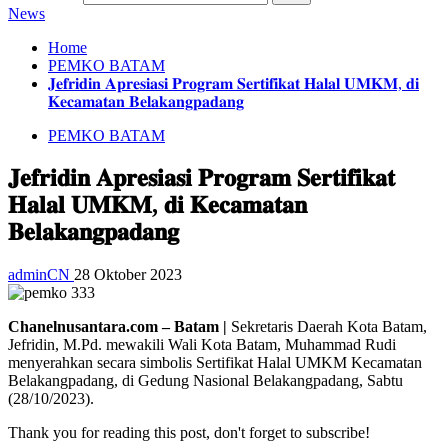
News
Home
PEMKO BATAM
𝐉𝐞𝐟𝐫𝐢𝐝𝐢𝐧 𝐀𝐩𝐫𝐞𝐬𝐢𝐚𝐬𝐢 𝐏𝐫𝐨𝐠𝐫𝐚𝐦 𝐒𝐞𝐫𝐭𝐢𝐟𝐢𝐤𝐚𝐭 𝐇𝐚𝐥𝐚𝐥 𝐔𝐌𝐊𝐌, 𝐝𝐢
𝐊𝐞𝐜𝐚𝐦𝐚𝐭𝐚𝐧 𝐁𝐞𝐥𝐚𝐤𝐚𝐧𝐠𝐩𝐚𝐝𝐚𝐧𝐠
PEMKO BATAM
𝐉𝐞𝐟𝐫𝐢𝐝𝐢𝐧 𝐀𝐩𝐫𝐞𝐬𝐢𝐚𝐬𝐢 𝐏𝐫𝐨𝐠𝐫𝐚𝐦 𝐒𝐞𝐫𝐭𝐢𝐟𝐢𝐤𝐚𝐭
𝐇𝐚𝐥𝐚𝐥 𝐔𝐌𝐊𝐌, 𝐝𝐢 𝐊𝐞𝐜𝐚𝐦𝐚𝐭𝐚𝐧
𝐁𝐞𝐥𝐚𝐤𝐚𝐧𝐠𝐩𝐚𝐝𝐚𝐧𝐠
adminCN
28 Oktober 2023
Chanelnusantara.com – Batam |
Sekretaris Daerah Kota Batam,
Jefridin, M.Pd. mewakili Wali Kota Batam, Muhammad Rudi
menyerahkan secara simbolis Sertifikat Halal UMKM Kecamatan
Belakangpadang, di Gedung Nasional Belakangpadang, Sabtu
(28/10/2023).
Thank you for reading this post, don't forget to subscribe!