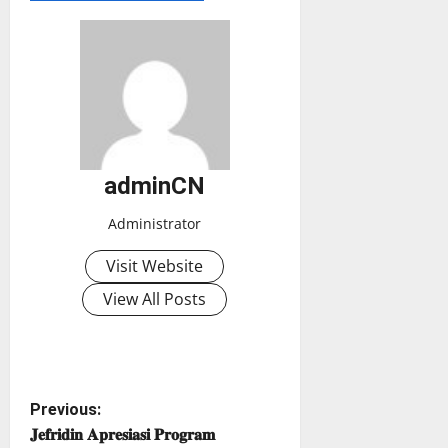
adminCN
Administrator
Visit Website
View All Posts
P
Previous:
𝐉𝐞𝐟𝐫𝐢𝐝𝐢𝐧 𝐀𝐩𝐫𝐞𝐬𝐢𝐚𝐬𝐢 𝐏𝐫𝐨𝐠𝐫𝐚𝐦