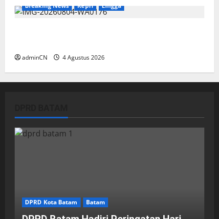
Breaking News
Kepri
Lingga
Penggerebekan Tambang Timah di Pekajang,
Ditemukan Senapan dan Airsoft Gun
adminCN
4 Agustus 2026
DPRD BATAM
DPRD Kota Batam
Batam