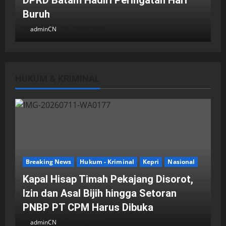
DPRD Batam Hadiri Peringatan Hari
Buruh
adminCN
2 Mei 2026
HUKUM & KRIMINAL
DPRD Kota Batam
Batam
Breaking News
Fraksi-fraksi di DPRD Kota Batam
Laporkan Hasil Reses dalam Rapat
Paripurna
Breaking News
Hukum - Kriminal
Kepri
Nasional
adminCN
29 April 2026
Kapal Hisap Timah Pekajang Disorot,
Izin dan Asal Bijih hingga Setoran
PNBP PT CPM Harus Dibuka
adminCN
11 Juli 2026