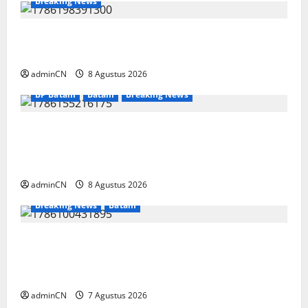
Breaking News
Bukan Sekadar NPSN, Dugaan Kekerasan Anak
di Playgroup Djuwita Diminta Diusut Tuntas
adminCN
8 Agustus 2026
BP Batam
Batam
Breaking News
Terima Kunjungan Yayasan Anak Indonesia,
Ariastuty: Literasi Membangun SDM yang
Unggul
adminCN
8 Agustus 2026
Breaking News
Batam
Keberadaan Gudang BBM PT RSE
Dipertanyakan Warga, Diduga Ada Aktivitas
Ilegal
adminCN
7 Agustus 2026