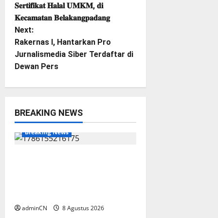
o
𝐒𝐞𝐫𝐭𝐢𝐟𝐢𝐤𝐚𝐭 𝐇𝐚𝐥𝐚𝐥 𝐔𝐌𝐊𝐌, 𝐝𝐢
𝐊𝐞𝐜𝐚𝐦𝐚𝐭𝐚𝐧 𝐁𝐞𝐥𝐚𝐤𝐚𝐧𝐠𝐩𝐚𝐝𝐚𝐧𝐠
s
Next:
t
Rakernas I, Hantarkan Pro
Jurnalismedia Siber Terdaftar di
n
Dewan Pers
a
v
BREAKING NEWS
BP Batam
Batam
i
Breaking News
g
Terima Kunjungan Yayasan
a
Anak Indonesia, Ariastuty:
Literasi Membangun SDM
t
yang Unggul
i
adminCN
8 Agustus 2026