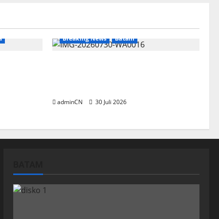
a
Breaking News
Batam
ng Timah
Dapur SPPG Berdiri di Kawasan
nyaan
Lokalisasi Sintai, Ada Apa dengan
di
Pemilihan Lokasi?
adminCN
30 Juli 2026
BATAM