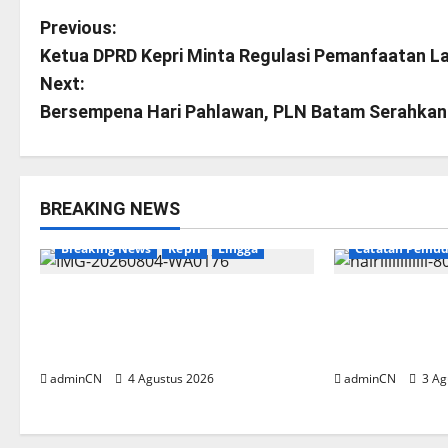
P
Previous:
Ketua DPRD Kepri Minta Regulasi Pemanfaatan La
o
Next:
s
Bersempena Hari Pahlawan, PLN Batam Serahkan 
t
n
BREAKING NEWS
Breaking News
a
Breaking News
Kepri
Lingga
Catatan Pemud
v
Penggerebekan Tambang Timah
Membangun Re
i
di Pekajang, Ditemukan Senapan
Secangkir Kop
dan Airsoft Gun
Gagasan yan
g
adminCN
4 Agustus 2026
adminCN
3 Ag
a