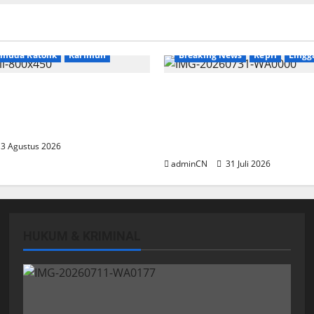
News
emuda Katolik
Karimun
Breaking News
Kepri
Lingg
 Relasi, Dibalik
TNI AL Tangkap Penamba
 Kopi Muncul Ide dan
Ilegal di Pekajang, Perta
ang Cemerlang
Besar: Siapa Aktor Besar 
Baliknya?
3 Agustus 2026
adminCN
31 Juli 2026
HUKUM & KRIMINAL