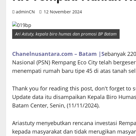
adminCN
12 November 2024
Ari Astuty, kepala biro humas dan promosi BP Batam
Chanelnusantara.com – Batam |S
ebanyak 220
Nasional (PSN) Rempang Eco City telah bergese
menempati rumah baru tipe 45 di atas tanah se
Thank you for reading this post, don't forget to 
Update data itu disampaikan Kepala Biro Humas,
Batam Center, Senin, (11/11/2024).
Ariastuty menyebutkan rencana investasi Remp
kepada masyarakat dan tidak merugikan masyar