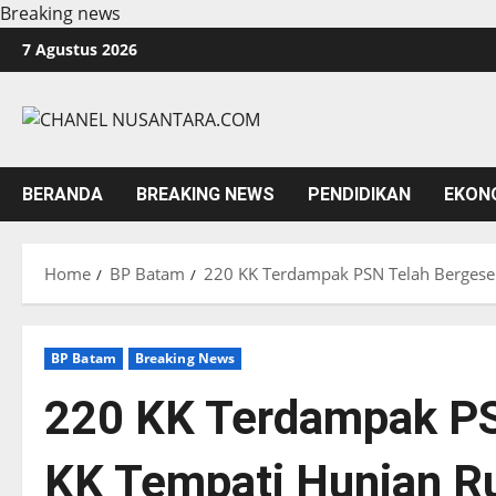
Breaking news
Skip
7 Agustus 2026
to
content
BERANDA
BREAKING NEWS
PENDIDIKAN
EKON
Home
BP Batam
220 KK Terdampak PSN Telah Bergese
BP Batam
Breaking News
220 KK Terdampak PS
KK Tempati Hunian R