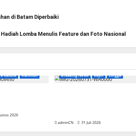
han di Batam Diperbaiki
Hadiah Lomba Menulis Feature dan Foto Nasional
a Katolik
Karimun
Breaking News
Kepri
Lingga
lasi, Dibalik
TNI AL Tangkap Penambang
i Muncul Ide dan
Timah Ilegal di Pekajang,
g Cemerlang
Pertanyaan Besar: Siapa Aktor
Besar di Baliknya?
ustus 2026
adminCN
31 Juli 2026