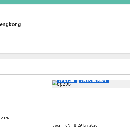
 Bengkong
eaking News
BP Batam
Breaking News
nyambut baik
ngurus Badan
BP Batam Sambut Baik Ekspansi
(BP) Lansia
Firmus Technologies, Perkuat
layah Batam
Posisi Batam sebagai Hub
Infrastruktur AI Regional
i 2026
adminCN
29 Juni 2026