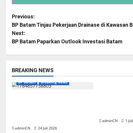
P
Previous:
BP Batam Tinjau Pekerjaan Drainase di Kawasan
o
Next:
s
BP Batam Paparkan Outlook Investasi Batam
t
n
BREAKING NEWS
BP Batam
Br
a
BP Batam
Breaking News
BP Batam me
v
BP Batam melalui Batam Premier
kunjungan pe
i
FC Berkomitmen Membangun
Perlindungan 
Ekosistem Sepak Bola yang
Indonesia Wi
g
Profesional
adminCN
1 Jul
a
adminCN
24 Juli 2026