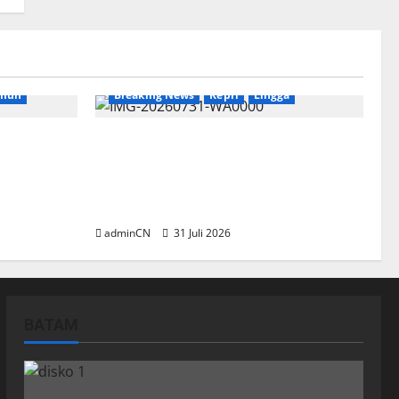
imun
Breaking News
Kepri
Lingga
k
TNI AL Tangkap Penambang Timah
e dan
Ilegal di Pekajang, Pertanyaan
Besar: Siapa Aktor Besar di
Baliknya?
adminCN
31 Juli 2026
BATAM