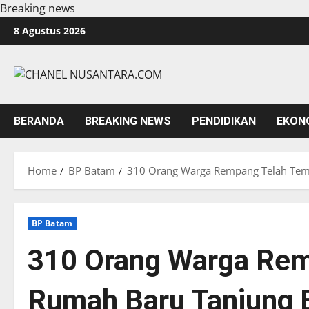
Breaking news
Skip
8 Agustus 2026
to
content
BERANDA
BREAKING NEWS
PENDIDIKAN
EKON
Home
BP Batam
310 Orang Warga Rempang Telah Tem
BP Batam
310 Orang Warga Rem
Rumah Baru Tanjung 