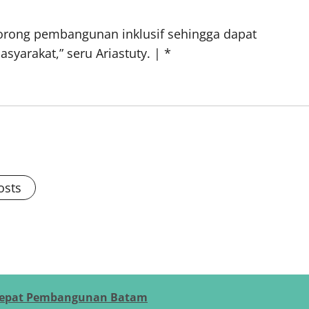
orong pembangunan inklusif sehingga dapat
arakat,” seru Ariastuty. | *
osts
cepat Pembangunan Batam