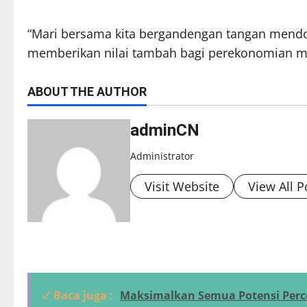
“Mari bersama kita bergandengan tangan mend
memberikan nilai tambah bagi perekonomian masy
ABOUT THE AUTHOR
adminCN
Administrator
Visit Website
View All P
✓ Baca juga :
Maksimalkan Semua Potensi Per