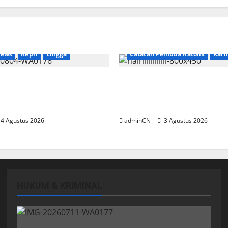
Breaking News
News
Kepri
Lingga
Catatan Pemuda Katolik
Kar
ekan Tambang Timah di
Membangun Relasi, Dibali
 Ditemukan Senapan dan
Secangkir Kopi Muncul Id
un
Gagasan yang Cemerlang
4 Agustus 2026
adminCN
3 Agustus 2026
HUKUM & KRIMINAL