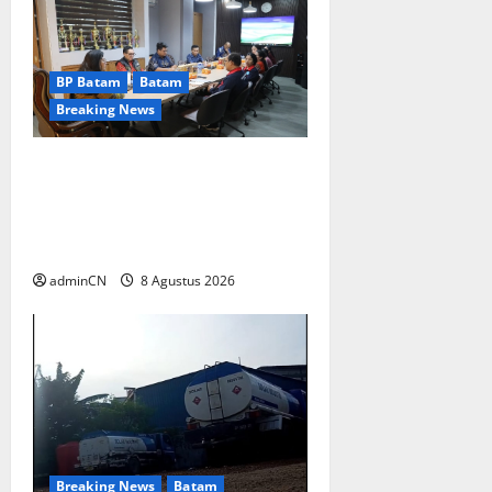
BP Batam
Batam
Breaking News
Terima Kunjungan Yayasan
Anak Indonesia, Ariastuty:
Literasi Membangun SDM
yang Unggul
adminCN
8 Agustus 2026
Breaking News
Batam