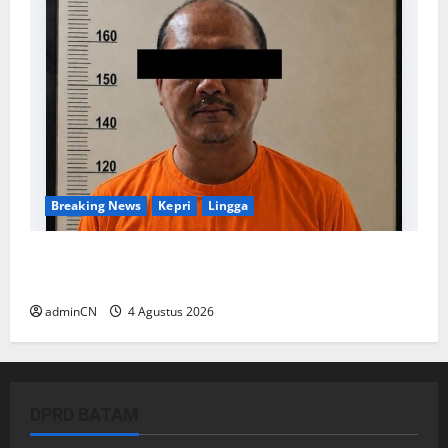
Breaking News
Kepri
Lingga
Penggerebekan Tambang Timah di Pekajang,
Ditemukan Senapan dan Airsoft Gun
adminCN
4 Agustus 2026
DPRD BATAM