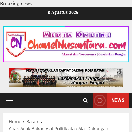
Breaking news
Skip
8 Agustus 2026
to
content
NEWS
Primary
Menu
Home
Batam
Anak-Anak Bukan Alat Politik atau Alat Dukungan