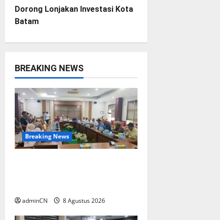
n
Dorong Lonjakan Investasi Kota
Batam
a
v
i
BREAKING NEWS
g
a
t
Breaking News
i
Bukan Sekadar NPSN, Dugaan
o
Kekerasan Anak di Playgroup
Djuwita Diminta Diusut Tuntas
n
adminCN
8 Agustus 2026