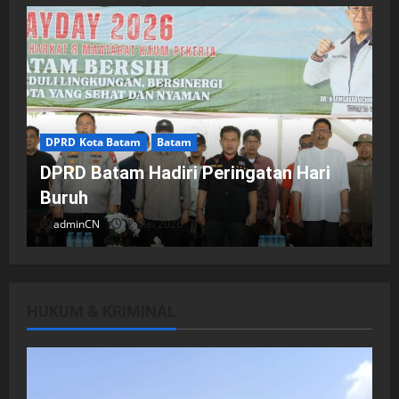
DPRD Kota Batam
Batam
DPRD Batam Hadiri Peringatan Hari
Buruh
adminCN
2 Mei 2026
HUKUM & KRIMINAL
DPRD Kota Batam
Batam
Breaking News
Fraksi-fraksi di DPRD Kota Batam