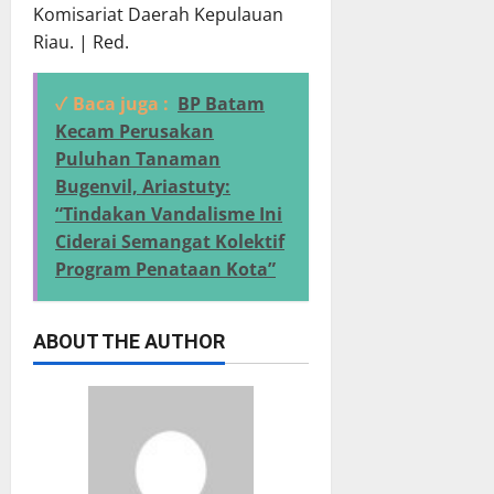
Komisariat Daerah Kepulauan
Riau. | Red.
✓ Baca juga :
BP Batam
Kecam Perusakan
Puluhan Tanaman
Bugenvil, Ariastuty:
“Tindakan Vandalisme Ini
Ciderai Semangat Kolektif
Program Penataan Kota”
ABOUT THE AUTHOR