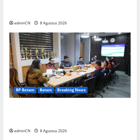
Bukan Sekadar NPSN, Dugaan Kekerasan Anak
di Playgroup Djuwita Diminta Diusut Tuntas
adminCN
8 Agustus 2026
BP Batam
Batam
Breaking News
Terima Kunjungan Yayasan Anak Indonesia,
Ariastuty: Literasi Membangun SDM yang
Unggul
adminCN
8 Agustus 2026