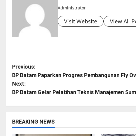
Administrator
Visit Website
View All P
P
Previous:
BP Batam Paparkan Progres Pembangunan Fly Ove
o
Next:
s
BP Batam Gelar Pelatihan Teknis Manajemen Sum
t
n
BREAKING NEWS
a