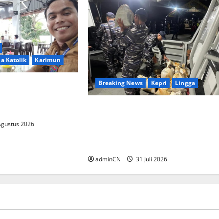
a Katolik
Karimun
Breaking News
Kepri
Lingga
lasi, Dibalik
i Muncul Ide dan
TNI AL Tangkap Penambang
g Cemerlang
Timah Ilegal di Pekajang,
Agustus 2026
Pertanyaan Besar: Siapa Aktor
Besar di Baliknya?
adminCN
31 Juli 2026