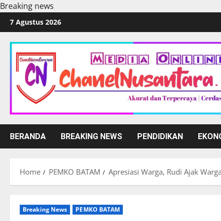
Breaking news
Skip
7 Agustus 2026
to
content
BERANDA
BREAKING NEWS
PENDIDIKAN
EKON
Home
PEMKO BATAM
Apresiasi Warga, Rudi Ajak Wa
Breaking News
PEMKO BATAM