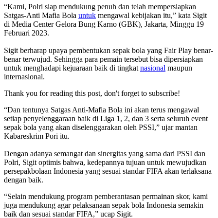
“Kami, Polri siap mendukung penuh dan telah mempersiapkan
Satgas-Anti Mafia Bola
untuk
mengawal kebijakan itu,” kata Sigit
di Media Center Gelora Bung Karno (GBK), Jakarta, Minggu 19
Februari 2023.
Sigit berharap upaya pembentukan sepak bola yang Fair Play benar-
benar terwujud. Sehingga para pemain tersebut bisa dipersiapkan
untuk menghadapi kejuaraan baik di tingkat
nasional
maupun
internasional.
Thank you for reading this post, don't forget to subscribe!
“Dan tentunya Satgas Anti-Mafia Bola ini akan terus mengawal
setiap penyelenggaraan baik di Liga 1, 2, dan 3 serta seluruh event
sepak bola yang akan diselenggarakan oleh PSSI,” ujar mantan
Kabareskrim Pori itu.
Dengan adanya semangat dan sinergitas yang sama dari PSSI dan
Polri, Sigit optimis bahwa, kedepannya tujuan untuk mewujudkan
persepakbolaan Indonesia yang sesuai standar FIFA akan terlaksana
dengan baik.
“Selain mendukung program pemberantasan permainan skor, kami
juga mendukung agar pelaksanaan sepak bola Indonesia semakin
baik dan sesuai standar FIFA,” ucap Sigit.