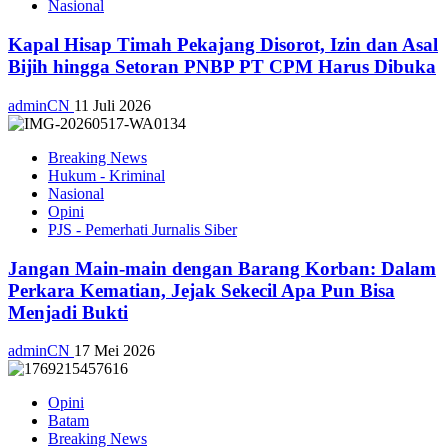
Nasional
Kapal Hisap Timah Pekajang Disorot, Izin dan Asal
Bijih hingga Setoran PNBP PT CPM Harus Dibuka
adminCN
11 Juli 2026
Breaking News
Hukum - Kriminal
Nasional
Opini
PJS - Pemerhati Jurnalis Siber
Jangan Main-main dengan Barang Korban: Dalam
Perkara Kematian, Jejak Sekecil Apa Pun Bisa
Menjadi Bukti
adminCN
17 Mei 2026
Opini
Batam
Breaking News