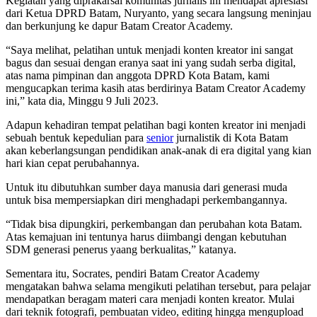
Kegiatan yang diprakarsai komunitas jurnalis ini mendapat apresiasi
dari Ketua DPRD Batam, Nuryanto, yang secara langsung meninjau
dan berkunjung ke dapur Batam Creator Academy.
“Saya melihat, pelatihan untuk menjadi konten kreator ini sangat
bagus dan sesuai dengan eranya saat ini yang sudah serba digital,
atas nama pimpinan dan anggota DPRD Kota Batam, kami
mengucapkan terima kasih atas berdirinya Batam Creator Academy
ini,” kata dia, Minggu 9 Juli 2023.
Adapun kehadiran tempat pelatihan bagi konten kreator ini menjadi
sebuah bentuk kepedulian para
senior
jurnalistik di Kota Batam
akan keberlangsungan pendidikan anak-anak di era digital yang kian
hari kian cepat perubahannya.
Untuk itu dibutuhkan sumber daya manusia dari generasi muda
untuk bisa mempersiapkan diri menghadapi perkembangannya.
“Tidak bisa dipungkiri, perkembangan dan perubahan kota Batam.
Atas kemajuan ini tentunya harus diimbangi dengan kebutuhan
SDM generasi penerus yaang berkualitas,” katanya.
Sementara itu, Socrates, pendiri Batam Creator Academy
mengatakan bahwa selama mengikuti pelatihan tersebut, para pelajar
mendapatkan beragam materi cara menjadi konten kreator. Mulai
dari teknik fotografi, pembuatan video, editing hingga mengupload