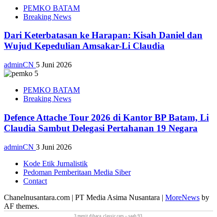
PEMKO BATAM
Breaking News
Dari Keterbatasan ke Harapan: Kisah Daniel dan
Wujud Kepedulian Amsakar-Li Claudia
adminCN
5 Juni 2026
PEMKO BATAM
Breaking News
Defence Attache Tour 2026 di Kantor BP Batam, Li
Claudia Sambut Delegasi Pertahanan 19 Negara
adminCN
3 Juni 2026
Kode Etik Jurnalistik
Pedoman Pemberitaan Media Siber
Contact
Chanelnusantara.com | PT Media Asima Nusantara
|
MoreNews
by
AF themes.
3
menit dibaca
.
classic cars
– saab 93.