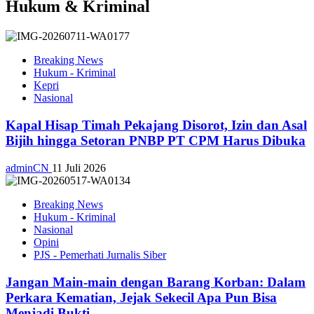
Hukum & Kriminal
Breaking News
Hukum - Kriminal
Kepri
Nasional
Kapal Hisap Timah Pekajang Disorot, Izin dan Asal
Bijih hingga Setoran PNBP PT CPM Harus Dibuka
adminCN
11 Juli 2026
Breaking News
Hukum - Kriminal
Nasional
Opini
PJS - Pemerhati Jurnalis Siber
Jangan Main-main dengan Barang Korban: Dalam
Perkara Kematian, Jejak Sekecil Apa Pun Bisa
Menjadi Bukti