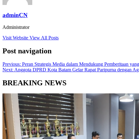
adminCN
Administrator
Visit Website
View All Posts
Post navigation
Previous:
Peran Strategis Media dalam Mendukung Pemberitaan yang 
Next:
Anggota DPRD Kota Batam Gelar Rapat Paripurna dengan Age
BREAKING NEWS