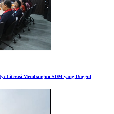
uty: Literasi Membangun SDM yang Unggul