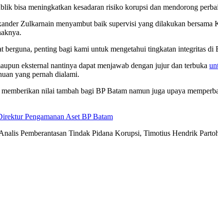
publik bisa meningkatkan kesadaran risiko korupsi dan mendorong perbai
nder Zulkarnain menyambut baik supervisi yang dilakukan bersama KP
haknya.
 berguna, penting bagi kami untuk mengetahui tingkatan integritas di 
 maupun eksternal nantinya dapat menjawab dengan jujur dan terbuka
un
uan yang pernah dialami.
a memberikan nilai tambah bagi BP Batam namun juga upaya memperbaiki
 Direktur Pengamanan Aset BP Batam
Analis Pemberantasan Tindak Pidana Korupsi, Timotius Hendrik Partoh