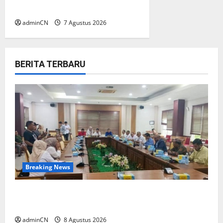
Diduga Ada Aktivitas Ilegal
adminCN
7 Agustus 2026
BERITA TERBARU
Breaking News
Bukan Sekadar NPSN, Dugaan Kekerasan Anak
di Playgroup Djuwita Diminta Diusut Tuntas
adminCN
8 Agustus 2026