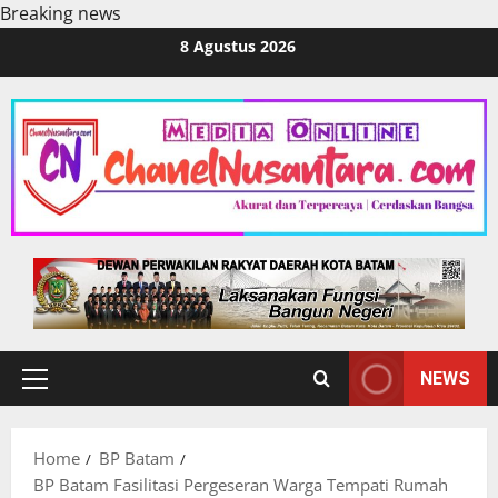
Breaking news
Skip
8 Agustus 2026
to
content
NEWS
Primary
Menu
Home
BP Batam
BP Batam Fasilitasi Pergeseran Warga Tempati Rumah