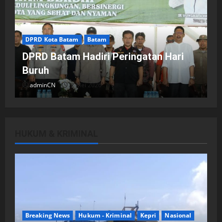
DPRD Kota Batam
Batam
DPRD Batam Hadiri Peringatan Hari
Buruh
adminCN
2 Mei 2026
HUKUM & KRIMINAL
DPRD Kota Batam
Batam
Breaking News
Fraksi-fraksi di DPRD Kota Batam
Laporkan Hasil Reses dalam Rapat
Paripurna
Breaking News
Hukum - Kriminal
Kepri
Nasional
adminCN
29 April 2026