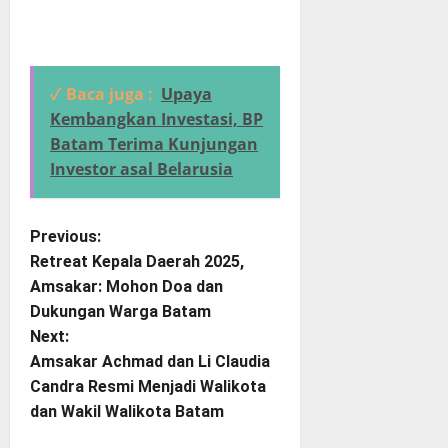
✓ Baca juga :
Upaya
Kembangkan Investasi, BP
Batam Terima Kunjungan
Investor asal Belarusia
P
Previous:
Retreat Kepala Daerah 2025,
o
Amsakar: Mohon Doa dan
Dukungan Warga Batam
s
Next:
t
Amsakar Achmad dan Li Claudia
Candra Resmi Menjadi Walikota
n
dan Wakil Walikota Batam