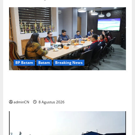
BP Batam
Batam
Breaking News
Terima Kunjungan Yayasan Anak Indonesia,
Ariastuty: Literasi Membangun SDM yang
Unggul
adminCN
8 Agustus 2026