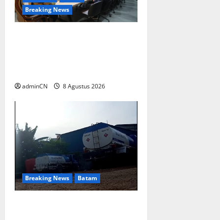
Breaking News
Terima Kunjungan Yayasan
Anak Indonesia, Ariastuty:
Literasi Membangun SDM
yang Unggul
adminCN
8 Agustus 2026
Breaking News
Batam
Keberadaan Gudang BBM PT
RSE Dipertanyakan Warga,