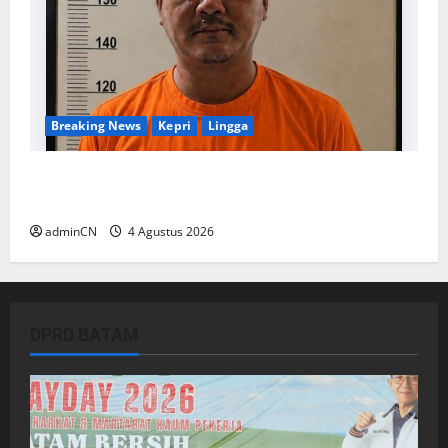
Breaking News
Kepri
Lingga
Penggerebekan Tambang Timah di Pekajang,
Ditemukan Senapan dan Airsoft Gun
adminCN
4 Agustus 2026
DPRD BATAM