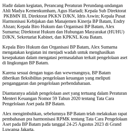
Hadir dalam kegiatan, Perancang Peraturan Perundang-undangan
Ahli Madya Kemenkumham, Agus Hariadi; Kepala Sub Direktorat
PKBMN III, Direktorat PKKN DJKN, Idris Aswin; Kepala Pusat
Harmonisasi Kebijakan dan Manajemen Kinerja BP Batam, Endry
Abzan; Kepala Biro Hukum dan Organisasi BP Batam, Alex
Sumarna; Direktorat Hukum dan Hubungan Masyarakat (HUHU)
DJKN, Sekretariat Kabinet, dan KPKNL Kota Batam.
Kepala Biro Hukum dan Organisasi BP Batam, Alex Sumarna
mengatakan kegiatan ini menjadi wadah untuk menghasilkan
kesepakatan dalam mengatasi permasalahan terkait pengelolaan aset
di lingkungan BP Batam.
Karena sesuai dengan tugas dan wewenangnya, BP Batam
diberikan fleksibilitas pengelolaan keuangan yang meliputi
penganggaran dan pengelolaan perbendaharaan.
Diantaranya adalah pengelolaan aset yang tertuang dalam Peraturan
Menteri Keuangan Nomor 59 Tahun 2020 tentang Tata Cara
Pengelolaan Aset pada BP Batam.
Alex mengimbuhkan, sebelumnya BP Batam telah melakukan rapat
pembahasan pra harmonisasi RPMK tentang Tata Cara Pengelolaan
Aset pada BP Batam pada tanggal 24-25 Agustus 2023 di Grand
Luwansa Jakarta.