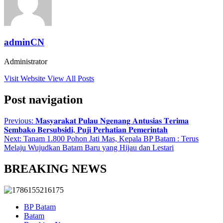
adminCN
Administrator
Visit Website
View All Posts
Post navigation
Previous:
𝐌𝐚𝐬𝐲𝐚𝐫𝐚𝐤𝐚𝐭 𝐏𝐮𝐥𝐚𝐮 𝐍𝐠𝐞𝐧𝐚𝐧𝐠 𝐀𝐧𝐭𝐮𝐬𝐢𝐚𝐬 𝐓𝐞𝐫𝐢𝐦𝐚
𝐒𝐞𝐦𝐛𝐚𝐤𝐨 𝐁𝐞𝐫𝐬𝐮𝐛𝐬𝐢𝐝𝐢, 𝐏𝐮𝐣𝐢 𝐏𝐞𝐫𝐡𝐚𝐭𝐢𝐚𝐧 𝐏𝐞𝐦𝐞𝐫𝐢𝐧𝐭𝐚𝐡
Next:
Tanam 1.800 Pohon Jati Mas, Kepala BP Batam : Terus
Melaju Wujudkan Batam Baru yang Hijau dan Lestari
BREAKING NEWS
BP Batam
Batam