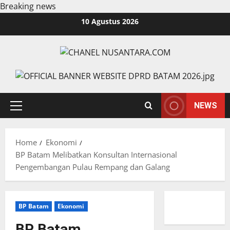
Breaking news
Skip
10 Agustus 2026
to
content
NEWS
Primary
Menu
Home
Ekonomi
BP Batam Melibatkan Konsultan Internasional
Pengembangan Pulau Rempang dan Galang
BP Batam
Ekonomi
BP Batam