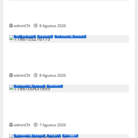
Bukan Sekadar NPSN, Dugaan Kekerasan Anak
di Playgroup Djuwita Diminta Diusut Tuntas
adminCN
8 Agustus 2026
BP Batam
Batam
Breaking News
Terima Kunjungan Yayasan Anak Indonesia,
Ariastuty: Literasi Membangun SDM yang
Unggul
adminCN
8 Agustus 2026
Breaking News
Batam
Keberadaan Gudang BBM PT RSE
Dipertanyakan Warga, Diduga Ada Aktivitas
Ilegal
adminCN
7 Agustus 2026
Breaking News
Kepri
Lingga