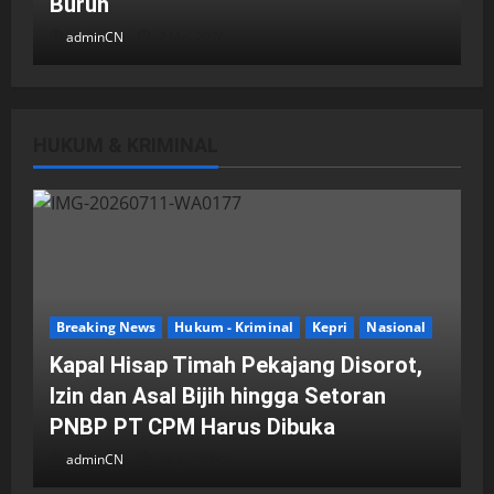
Buruh
adminCN
2 Mei 2026
HUKUM & KRIMINAL
DPRD Kota Batam
Batam
Breaking News
Fraksi-fraksi di DPRD Kota Batam
Laporkan Hasil Reses dalam Rapat
Paripurna
Breaking News
Hukum - Kriminal
Kepri
Nasional
adminCN
29 April 2026
Kapal Hisap Timah Pekajang Disorot,
Izin dan Asal Bijih hingga Setoran
PNBP PT CPM Harus Dibuka
adminCN
11 Juli 2026