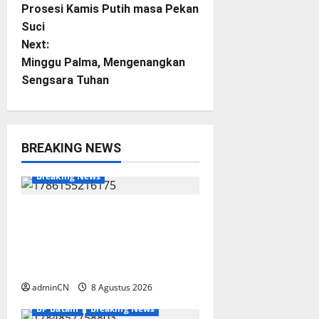
o
Prosesi Kamis Putih masa Pekan
Suci
s
Next:
t
Minggu Palma, Mengenangkan
Sengsara Tuhan
n
a
BREAKING NEWS
v
BP Batam
Batam
Breaking News
i
g
Terima Kunjungan Yayasan
Anak Indonesia, Ariastuty:
a
Literasi Membangun SDM
yang Unggul
t
adminCN
8 Agustus 2026
i
BP Batam
Breaking News