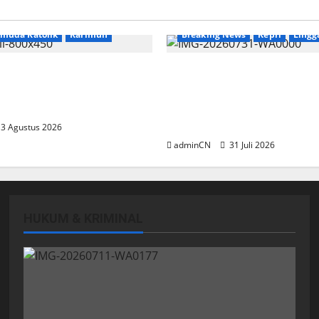
News
emuda Katolik
Karimun
Breaking News
Kepri
Lingg
 Relasi, Dibalik
TNI AL Tangkap Penamba
 Kopi Muncul Ide dan
Ilegal di Pekajang, Perta
ang Cemerlang
Besar: Siapa Aktor Besar 
Baliknya?
3 Agustus 2026
adminCN
31 Juli 2026
HUKUM & KRIMINAL