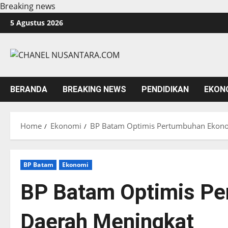
Breaking news
Skip
5 Agustus 2026
to
content
BERANDA
BREAKING NEWS
PENDIDIKAN
EKON
Home
Ekonomi
BP Batam Optimis Pertumbuhan Ekono
BP Batam
Ekonomi
BP Batam Optimis P
Daerah Meningkat