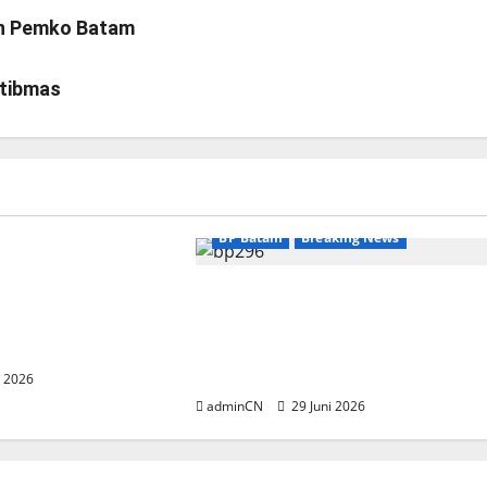
an Pemko Batam
mtibmas
eaking News
BP Batam
Breaking News
nyambut baik
ngurus Badan
BP Batam Sambut Baik Ekspansi
(BP) Lansia
Firmus Technologies, Perkuat
layah Batam
Posisi Batam sebagai Hub
Infrastruktur AI Regional
i 2026
adminCN
29 Juni 2026