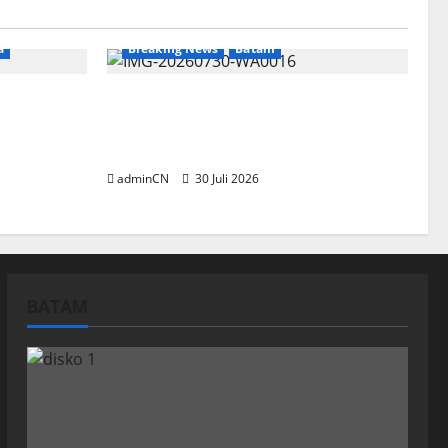
a
Breaking News
Batam
ng Timah
Dapur SPPG Berdiri di Kawasan
nyaan
Lokalisasi Sintai, Ada Apa dengan
di
Pemilihan Lokasi?
adminCN
30 Juli 2026
BATAM