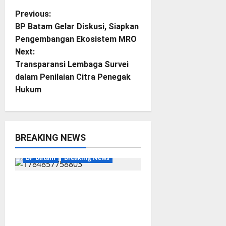
P
Previous:
BP Batam Gelar Diskusi, Siapkan
o
Pengembangan Ekosistem MRO
Next:
s
Transparansi Lembaga Survei
t
dalam Penilaian Citra Penegak
Hukum
n
a
BREAKING NEWS
v
BP Batam
Breaking News
i
g
BP Batam melalui Batam
Premier FC Berkomitmen
a
Membangun Ekosistem Sepak
Bola yang Profesional