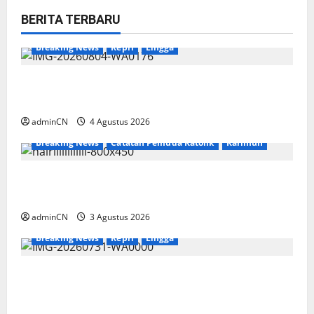
BERITA TERBARU
Breaking News
Kepri
Lingga
Penggerebekan Tambang Timah di Pekajang,
Ditemukan Senapan dan Airsoft Gun
adminCN
4 Agustus 2026
Breaking News
Catatan Pemuda Katolik
Karimun
Membangun Relasi, Dibalik Secangkir Kopi
Muncul Ide dan Gagasan yang Cemerlang
adminCN
3 Agustus 2026
Breaking News
Kepri
Lingga
TNI AL Tangkap Penambang Timah Ilegal di
Pekajang, Pertanyaan Besar: Siapa Aktor
Besar di Baliknya?