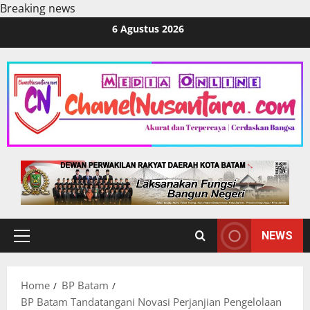
Breaking news
Skip
6 Agustus 2026
to
content
NEWS
Primary
Menu
Home
BP Batam
BP Batam Tandatangani Novasi Perjanjian Pengelolaan