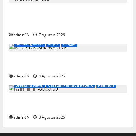
Keberadaan Gudang BBM PT RSE
Dipertanyakan Warga, Diduga Ada Aktivitas
Ilegal
adminCN
7 Agustus 2026
Breaking News
Kepri
Lingga
Penggerebekan Tambang Timah di Pekajang,
Ditemukan Senapan dan Airsoft Gun
adminCN
4 Agustus 2026
Breaking News
Catatan Pemuda Katolik
Karimun
Membangun Relasi, Dibalik Secangkir Kopi
Muncul Ide dan Gagasan yang Cemerlang
adminCN
3 Agustus 2026