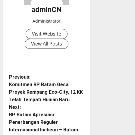
adminCN
Administrator
Visit Website
View All Posts
P
Previous:
Komitmen BP Batam Gesa
o
Proyek Rempang Eco-City, 12 KK
Telah Tempati Hunian Baru
s
Next:
t
BP Batam Apresiasi
Penerbangan Reguler
n
Internasional Incheon – Batam