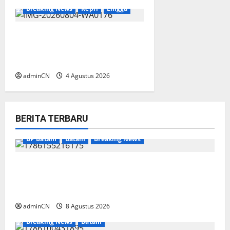
Breaking News
Kepri
Lingga
Penggerebekan Tambang
Timah di Pekajang, Ditemukan
Senapan dan Airsoft Gun
adminCN
4 Agustus 2026
BERITA TERBARU
BP Batam
Batam
Breaking News
Terima Kunjungan Yayasan Anak Indonesia,
Ariastuty: Literasi Membangun SDM yang
Unggul
adminCN
8 Agustus 2026
Breaking News
Batam