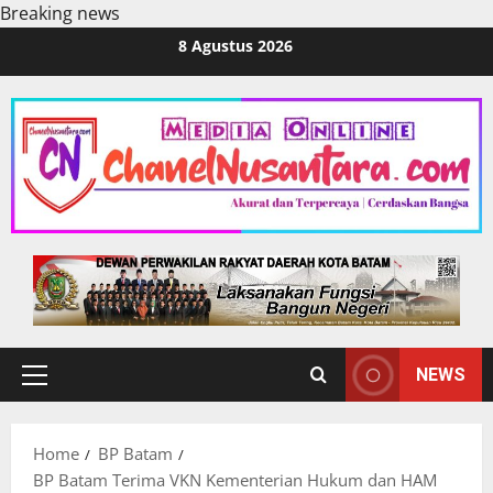
Breaking news
Skip
8 Agustus 2026
to
content
NEWS
Primary
Menu
Home
BP Batam
BP Batam Terima VKN Kementerian Hukum dan HAM