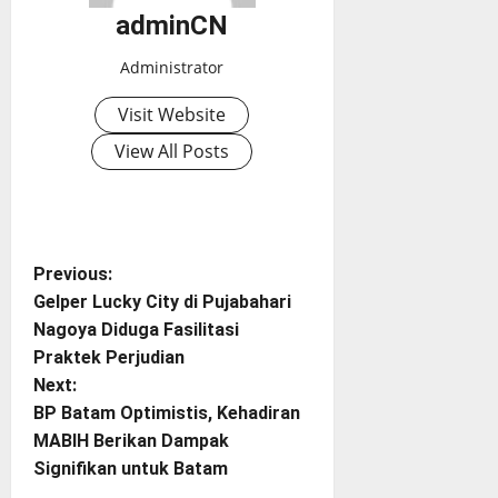
adminCN
Administrator
Visit Website
View All Posts
P
Previous:
Gelper Lucky City di Pujabahari
o
Nagoya Diduga Fasilitasi
Praktek Perjudian
s
Next:
t
BP Batam Optimistis, Kehadiran
MABIH Berikan Dampak
n
Signifikan untuk Batam