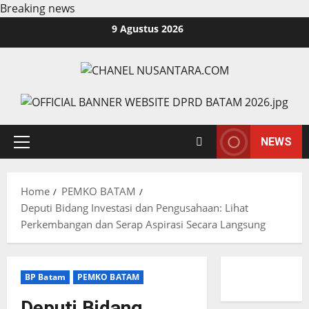
Breaking news
Skip
9 Agustus 2026
to
content
NEWS
Primary
Menu
Home
PEMKO BATAM
Deputi Bidang Investasi dan Pengusahaan: Lihat
Perkembangan dan Serap Aspirasi Secara Langsung
BP Batam
PEMKO BATAM
Deputi Bidang