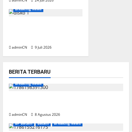
adminCN
24 Juli 2026
PEMKO BATAM
Batam
Breaking News
Rakernas APEKSI XVIII,
Amsakar Tekankan
Kolaborasi Lintas Daerah
adminCN
9 Juli 2026
BERITA TERBARU
Breaking News
Bukan Sekadar NPSN, Dugaan Kekerasan Anak
di Playgroup Djuwita Diminta Diusut Tuntas
adminCN
8 Agustus 2026
BP Batam
Batam
Breaking News