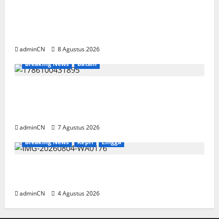
Terima Kunjungan Yayasan Anak Indonesia,
Ariastuty: Literasi Membangun SDM yang
Unggul
adminCN
8 Agustus 2026
Breaking News
Batam
Keberadaan Gudang BBM PT RSE
Dipertanyakan Warga, Diduga Ada Aktivitas
Ilegal
adminCN
7 Agustus 2026
Breaking News
Kepri
Lingga
Penggerebekan Tambang Timah di Pekajang,
Ditemukan Senapan dan Airsoft Gun
adminCN
4 Agustus 2026