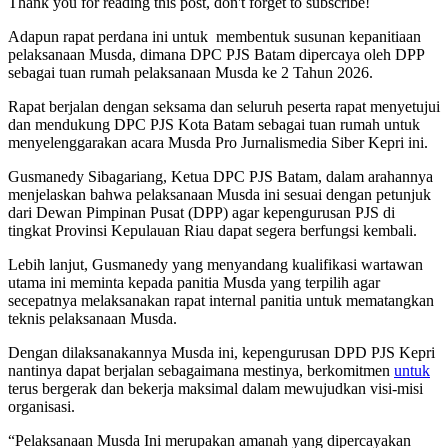
Thank you for reading this post, don't forget to subscribe!
Adapun rapat perdana ini untuk membentuk susunan kepanitiaan
pelaksanaan Musda, dimana DPC PJS Batam dipercaya oleh DPP
sebagai tuan rumah pelaksanaan Musda ke 2 Tahun 2026.
Rapat berjalan dengan seksama dan seluruh peserta rapat menyetujui
dan mendukung DPC PJS Kota Batam sebagai tuan rumah untuk
menyelenggarakan acara Musda Pro Jurnalismedia Siber Kepri ini.
Gusmanedy Sibagariang, Ketua DPC PJS Batam, dalam arahannya
menjelaskan bahwa pelaksanaan Musda ini sesuai dengan petunjuk
dari Dewan Pimpinan Pusat (DPP) agar kepengurusan PJS di
tingkat Provinsi Kepulauan Riau dapat segera berfungsi kembali.
Lebih lanjut, Gusmanedy yang menyandang kualifikasi wartawan
utama ini meminta kepada panitia Musda yang terpilih agar
secepatnya melaksanakan rapat internal panitia untuk mematangkan
teknis pelaksanaan Musda.
Dengan dilaksanakannya Musda ini, kepengurusan DPD PJS Kepri
nantinya dapat berjalan sebagaimana mestinya, berkomitmen
untuk
terus bergerak dan bekerja maksimal dalam mewujudkan visi-misi
organisasi.
“Pelaksanaan Musda Ini merupakan amanah yang dipercayakan