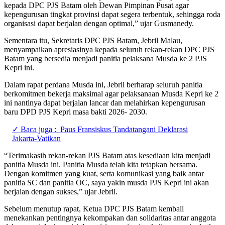
kepada DPC PJS Batam oleh Dewan Pimpinan Pusat agar
kepengurusan tingkat provinsi dapat segera terbentuk, sehingga roda
organisasi dapat berjalan dengan optimal,” ujar Gusmanedy.
Sementara itu, Sekretaris DPC PJS Batam, Jebril Malau,
menyampaikan apresiasinya kepada seluruh rekan-rekan DPC PJS
Batam yang bersedia menjadi panitia pelaksana Musda ke 2 PJS
Kepri ini.
Dalam rapat perdana Musda ini, Jebril berharap seluruh panitia
berkomitmen bekerja maksimal agar pelaksanaan Musda Kepri ke 2
ini nantinya dapat berjalan lancar dan melahirkan kepengurusan
baru DPD PJS Kepri masa bakti 2026- 2030.
✓ Baca juga :
Paus Fransiskus Tandatangani Deklarasi
Jakarta-Vatikan
“Terimakasih rekan-rekan PJS Batam atas kesediaan kita menjadi
panitia Musda ini. Panitia Musda telah kita tetapkan bersama.
Dengan komitmen yang kuat, serta komunikasi yang baik antar
panitia SC dan panitia OC, saya yakin musda PJS Kepri ini akan
berjalan dengan sukses,” ujar Jebril.
Sebelum menutup rapat, Ketua DPC PJS Batam kembali
menekankan pentingnya kekompakan dan solidaritas antar anggota