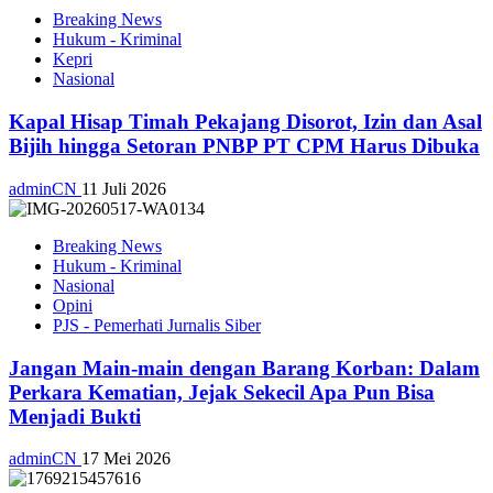
Breaking News
Hukum - Kriminal
Kepri
Nasional
Kapal Hisap Timah Pekajang Disorot, Izin dan Asal
Bijih hingga Setoran PNBP PT CPM Harus Dibuka
adminCN
11 Juli 2026
Breaking News
Hukum - Kriminal
Nasional
Opini
PJS - Pemerhati Jurnalis Siber
Jangan Main-main dengan Barang Korban: Dalam
Perkara Kematian, Jejak Sekecil Apa Pun Bisa
Menjadi Bukti
adminCN
17 Mei 2026