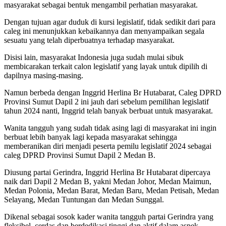
masyarakat sebagai bentuk mengambil perhatian masyarakat.
Dengan tujuan agar duduk di kursi legislatif, tidak sedikit dari para
caleg ini menunjukkan kebaikannya dan menyampaikan segala
sesuatu yang telah diperbuatnya terhadap masyarakat.
Disisi lain, masyarakat Indonesia juga sudah mulai sibuk
membicarakan terkait calon legislatif yang layak untuk dipilih di
dapilnya masing-masing.
Namun berbeda dengan Inggrid Herlina Br Hutabarat, Caleg DPRD
Provinsi Sumut Dapil 2 ini jauh dari sebelum pemilihan legislatif
tahun 2024 nanti, Inggrid telah banyak berbuat untuk masyarakat.
Wanita tangguh yang sudah tidak asing lagi di masyarakat ini ingin
berbuat lebih banyak lagi kepada masyarakat sehingga
memberanikan diri menjadi peserta pemilu legislatif 2024 sebagai
caleg DPRD Provinsi Sumut Dapil 2 Medan B.
Diusung partai Gerindra, Inggrid Herlina Br Hutabarat dipercaya
naik dari Dapil 2 Medan B, yakni Medan Johor, Medan Maimun,
Medan Polonia, Medan Barat, Medan Baru, Medan Petisah, Medan
Selayang, Medan Tuntungan dan Medan Sunggal.
Dikenal sebagai sosok kader wanita tangguh partai Gerindra yang
fleksibel, cerdas dan berdedikasi tinggi dan aktif dalam aspek