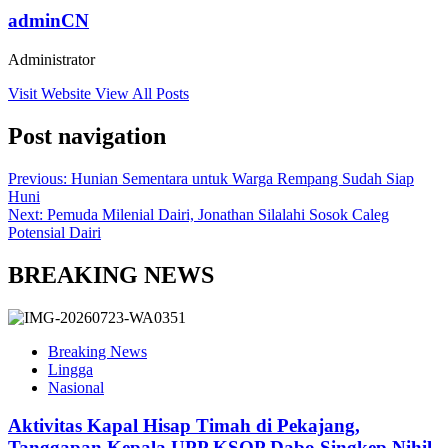
adminCN
Administrator
Visit Website
View All Posts
Post navigation
Previous:
Hunian Sementara untuk Warga Rempang Sudah Siap
Huni
Next:
Pemuda Milenial Dairi, Jonathan Silalahi Sosok Caleg
Potensial Dairi
BREAKING NEWS
Breaking News
Lingga
Nasional
Aktivitas Kapal Hisap Timah di Pekajang,
Tanggapan Kepala UPP KSOP Dabo Singkep Nihil