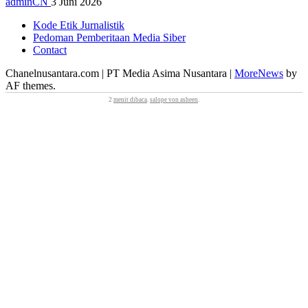
adminCN
3 Juni 2026
Kode Etik Jurnalistik
Pedoman Pemberitaan Media Siber
Contact
Chanelnusantara.com | PT Media Asima Nusantara
|
MoreNews
by
AF themes.
2
menit dibaca
.
salope von asheen
.