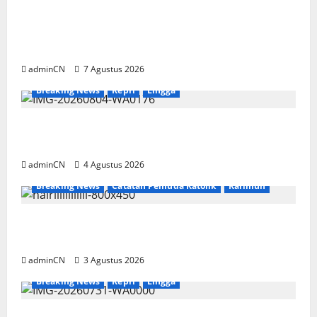
Keberadaan Gudang BBM PT RSE
Dipertanyakan Warga, Diduga Ada Aktivitas
Ilegal
adminCN
7 Agustus 2026
Breaking News
Kepri
Lingga
Penggerebekan Tambang Timah di Pekajang,
Ditemukan Senapan dan Airsoft Gun
adminCN
4 Agustus 2026
Breaking News
Catatan Pemuda Katolik
Karimun
Membangun Relasi, Dibalik Secangkir Kopi
Muncul Ide dan Gagasan yang Cemerlang
adminCN
3 Agustus 2026
Breaking News
Kepri
Lingga