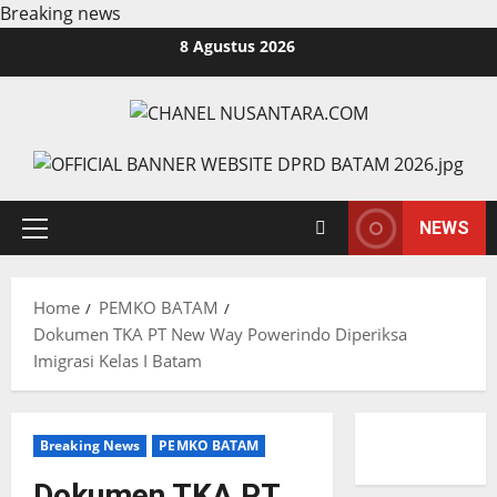
Breaking news
Skip
8 Agustus 2026
to
content
NEWS
Primary
Menu
Home
PEMKO BATAM
Dokumen TKA PT New Way Powerindo Diperiksa
Imigrasi Kelas I Batam
Breaking News
PEMKO BATAM
Dokumen TKA PT