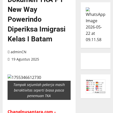
New Way
Powerindo
Diperiksa Imigrasi
Kelas I Batam
adminCN
19 Agustus 2025
Tampak sejumlah pekerja masih
beraktivitas seperti biasa pasca
penemuan TKA
Chanelnusantara.com –