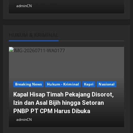
adminCN
2 Mei 2026
HUKUM & KRIMINAL
DPRD Kota Batam
Batam
Breaking News
Fraksi-fraksi di DPRD Kota Batam
Laporkan Hasil Reses dalam Rapat
Paripurna
Breaking News
Hukum - Kriminal
Kepri
Nasional
adminCN
29 April 2026
Kapal Hisap Timah Pekajang Disorot,
Izin dan Asal Bijih hingga Setoran
PNBP PT CPM Harus Dibuka
adminCN
11 Juli 2026