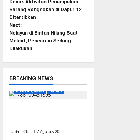
o
Desak Aktivitas Penumpukan
Barang Rongsokan di Dapur 12
s
Ditertibkan
t
Next:
Nelayan di Bintan Hilang Saat
n
Melaut, Pencarian Sedang
Dilakukan
a
v
i
BREAKING NEWS
g
Breaking News
Batam
a
Keberadaan Gudang BBM PT
RSE Dipertanyakan Warga,
t
Diduga Ada Aktivitas Ilegal
i
adminCN
7 Agustus 2026