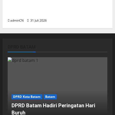
TNI AL Tangkap Penambang Timah Ilegal di
Pekajang, Pertanyaan Besar: Siapa Aktor
Besar di Baliknya?
adminCN
31 Juli 2026
DPRD BATAM
DPRD Kota Batam
Batam
DPRD Batam Hadiri Peringatan Hari
Buruh